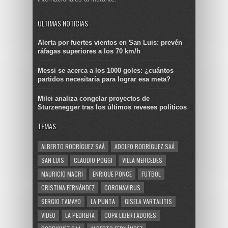
ULTIMAS NOTICIAS
Alerta por fuertes vientos en San Luis: prevén
ráfagas superiores a los 70 km/h
Messi se acerca a los 1000 goles: ¿cuántos
partidos necesitaría para lograr esa meta?
Milei analiza congelar proyectos de
Sturzenegger tras los últimos reveses políticos
TEMAS
ALBERTO RODRÍGUEZ SAÁ
ADOLFO RODRÍGUEZ SAÁ
SAN LUIS
CLAUDIO POGGI
VILLA MERCEDES
MAURICIO MACRI
ENRIQUE PONCE
FUTBOL
CRISTINA FERNÁNDEZ
CORONAVIRUS
SERGIO TAMAYO
LA PUNTA
GISELA VARTALITIS
VIDEO
LA PEDRERA
COPA LIBERTADORES