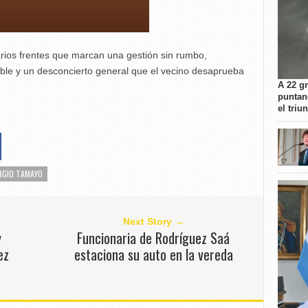
varios frentes que marcan una gestión sin rumbo,
table y un desconcierto general que el vecino desaprueba
A 22 g
puntan
el triu
RGIO TAMAYO
Next Story →
y
Funcionaria de Rodríguez Saá
ez
estaciona su auto en la vereda