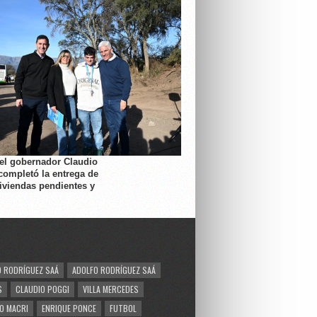
 el gobernador Claudio
completó la entrega de
viviendas pendientes y
 RODRÍGUEZ SAÁ
ADOLFO RODRÍGUEZ SAÁ
S
CLAUDIO POGGI
VILLA MERCEDES
O MACRI
ENRIQUE PONCE
FUTBOL