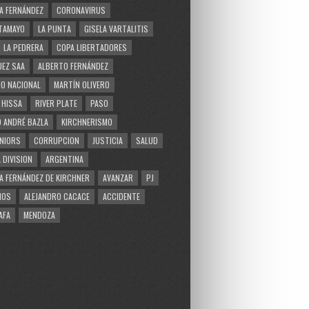
A FERNÁNDEZ
CORONAVIRUS
TAMAYO
LA PUNTA
GISELA VARTALITIS
LA PEDRERA
COPA LIBERTADORES
EZ SAA
ALBERTO FERNÁNDEZ
O NACIONAL
MARTÍN OLIVERO
 HISSA
RIVER PLATE
PASO
 ANDRÉ BAZLA
KIRCHNERISMO
NIORS
CORRUPCION
JUSTICIA
SALUD
 DIVISION
ARGENTINA
A FERNÁNDEZ DE KIRCHNER
AVANZAR
PJ
MOS
ALEJANDRO CACACE
ACCIDENTE
AFA
MENDOZA