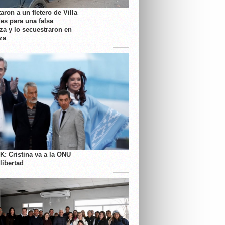
aron a un fletero de Villa
es para una falsa
a y lo secuestraron en
za
K: Cristina va a la ONU
libertad