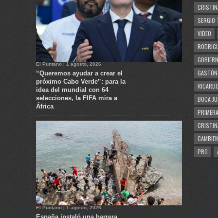
CRISTIN
SERGIO 
VIDEO
RODRIGU
GOBIERN
El Puntano | 1 agosto, 2026
GASTÓN
“Queremos ayudar a crear el
próximo Cabo Verde”: para la
RICARDO
idea del mundial con 64
selecciones, la FIFA mira a
BOCA JU
África
PRIMERA
CRISTIN
CAMBIE
PRO
El Puntano | 1 agosto, 2026
España instaló una barrera