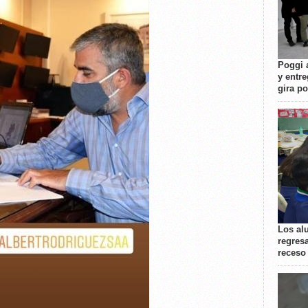
Poggi 
y entre
gira p
Los al
regresa
receso