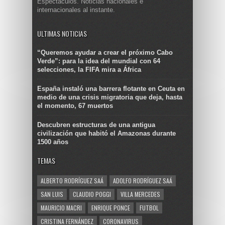
Espectáculos. Noticias nacionales e
internacionales al instante.
ULTIMAS NOTICIAS
“Queremos ayudar a crear el próximo Cabo
Verde”: para la idea del mundial con 64
selecciones, la FIFA mira a África
España instaló una barrera flotante en Ceuta en
medio de una crisis migratoria que deja, hasta
el momento, 67 muertos
Descubren estructuras de una antigua
civilización que habitó el Amazonas durante
1500 años
TEMAS
ALBERTO RODRÍGUEZ SAÁ
ADOLFO RODRÍGUEZ SAÁ
SAN LUIS
CLAUDIO POGGI
VILLA MERCEDES
MAURICIO MACRI
ENRIQUE PONCE
FUTBOL
CRISTINA FERNÁNDEZ
CORONAVIRUS