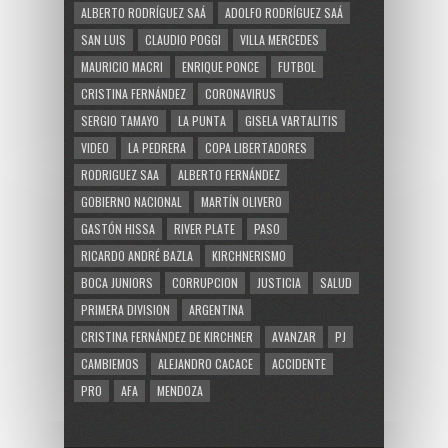
ALBERTO RODRÍGUEZ SAÁ
ADOLFO RODRÍGUEZ SAÁ
SAN LUIS
CLAUDIO POGGI
VILLA MERCEDES
MAURICIO MACRI
ENRIQUE PONCE
FUTBOL
CRISTINA FERNÁNDEZ
CORONAVIRUS
SERGIO TAMAYO
LA PUNTA
GISELA VARTALITIS
VIDEO
LA PEDRERA
COPA LIBERTADORES
RODRIGUEZ SAA
ALBERTO FERNÁNDEZ
GOBIERNO NACIONAL
MARTÍN OLIVERO
GASTÓN HISSA
RIVER PLATE
PASO
RICARDO ANDRÉ BAZLA
KIRCHNERISMO
BOCA JUNIORS
CORRUPCION
JUSTICIA
SALUD
PRIMERA DIVISION
ARGENTINA
CRISTINA FERNÁNDEZ DE KIRCHNER
AVANZAR
PJ
CAMBIEMOS
ALEJANDRO CACACE
ACCIDENTE
PRO
AFA
MENDOZA