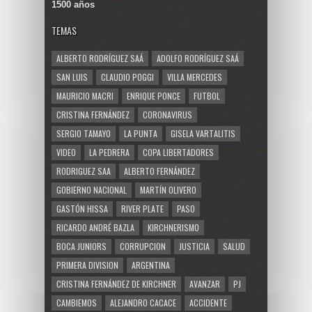
1500 años
TEMAS
ALBERTO RODRÍGUEZ SAÁ
ADOLFO RODRÍGUEZ SAÁ
SAN LUIS
CLAUDIO POGGI
VILLA MERCEDES
MAURICIO MACRI
ENRIQUE PONCE
FUTBOL
CRISTINA FERNÁNDEZ
CORONAVIRUS
SERGIO TAMAYO
LA PUNTA
GISELA VARTALITIS
VIDEO
LA PEDRERA
COPA LIBERTADORES
RODRIGUEZ SAA
ALBERTO FERNÁNDEZ
GOBIERNO NACIONAL
MARTÍN OLIVERO
GASTÓN HISSA
RIVER PLATE
PASO
RICARDO ANDRÉ BAZLA
KIRCHNERISMO
BOCA JUNIORS
CORRUPCION
JUSTICIA
SALUD
PRIMERA DIVISION
ARGENTINA
CRISTINA FERNÁNDEZ DE KIRCHNER
AVANZAR
PJ
CAMBIEMOS
ALEJANDRO CACACE
ACCIDENTE