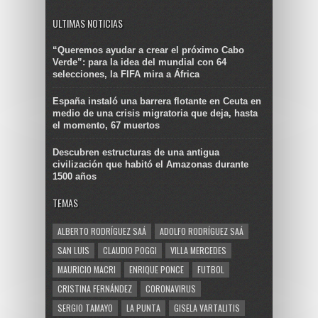
ULTIMAS NOTICIAS
“Queremos ayudar a crear el próximo Cabo
Verde”: para la idea del mundial con 64
selecciones, la FIFA mira a África
España instaló una barrera flotante en Ceuta en
medio de una crisis migratoria que deja, hasta
el momento, 67 muertos
Descubren estructuras de una antigua
civilización que habitó el Amazonas durante
1500 años
TEMAS
ALBERTO RODRÍGUEZ SAÁ
ADOLFO RODRÍGUEZ SAÁ
SAN LUIS
CLAUDIO POGGI
VILLA MERCEDES
MAURICIO MACRI
ENRIQUE PONCE
FUTBOL
CRISTINA FERNÁNDEZ
CORONAVIRUS
SERGIO TAMAYO
LA PUNTA
GISELA VARTALITIS