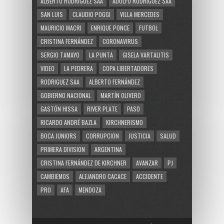
ALBERTO RODRÍGUEZ SAÁ
ADOLFO RODRÍGUEZ SAÁ
SAN LUIS
CLAUDIO POGGI
VILLA MERCEDES
MAURICIO MACRI
ENRIQUE PONCE
FUTBOL
CRISTINA FERNÁNDEZ
CORONAVIRUS
SERGIO TAMAYO
LA PUNTA
GISELA VARTALITIS
VIDEO
LA PEDRERA
COPA LIBERTADORES
RODRIGUEZ SAA
ALBERTO FERNÁNDEZ
GOBIERNO NACIONAL
MARTÍN OLIVERO
GASTÓN HISSA
RIVER PLATE
PASO
RICARDO ANDRÉ BAZLA
KIRCHNERISMO
BOCA JUNIORS
CORRUPCION
JUSTICIA
SALUD
PRIMERA DIVISION
ARGENTINA
CRISTINA FERNÁNDEZ DE KIRCHNER
AVANZAR
PJ
CAMBIEMOS
ALEJANDRO CACACE
ACCIDENTE
PRO
AFA
MENDOZA