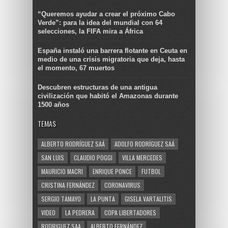
“Queremos ayudar a crear el próximo Cabo
Verde”: para la idea del mundial con 64
selecciones, la FIFA mira a África
España instaló una barrera flotante en Ceuta en
medio de una crisis migratoria que deja, hasta
el momento, 67 muertos
Descubren estructuras de una antigua
civilización que habitó el Amazonas durante
1500 años
TEMAS
ALBERTO RODRÍGUEZ SAÁ
ADOLFO RODRÍGUEZ SAÁ
SAN LUIS
CLAUDIO POGGI
VILLA MERCEDES
MAURICIO MACRI
ENRIQUE PONCE
FUTBOL
CRISTINA FERNÁNDEZ
CORONAVIRUS
SERGIO TAMAYO
LA PUNTA
GISELA VARTALITIS
VIDEO
LA PEDRERA
COPA LIBERTADORES
RODRIGUEZ SAA
ALBERTO FERNÁNDEZ