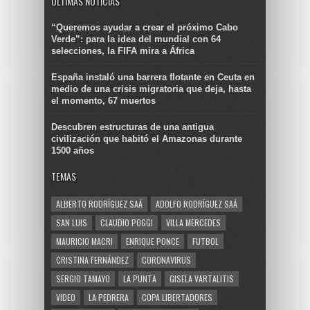
ULTIMAS NOTICIAS
“Queremos ayudar a crear el próximo Cabo
Verde”: para la idea del mundial con 64
selecciones, la FIFA mira a África
España instaló una barrera flotante en Ceuta en
medio de una crisis migratoria que deja, hasta
el momento, 67 muertos
Descubren estructuras de una antigua
civilización que habitó el Amazonas durante
1500 años
TEMAS
ALBERTO RODRÍGUEZ SAÁ
ADOLFO RODRÍGUEZ SAÁ
SAN LUIS
CLAUDIO POGGI
VILLA MERCEDES
MAURICIO MACRI
ENRIQUE PONCE
FUTBOL
CRISTINA FERNÁNDEZ
CORONAVIRUS
SERGIO TAMAYO
LA PUNTA
GISELA VARTALITIS
VIDEO
LA PEDRERA
COPA LIBERTADORES