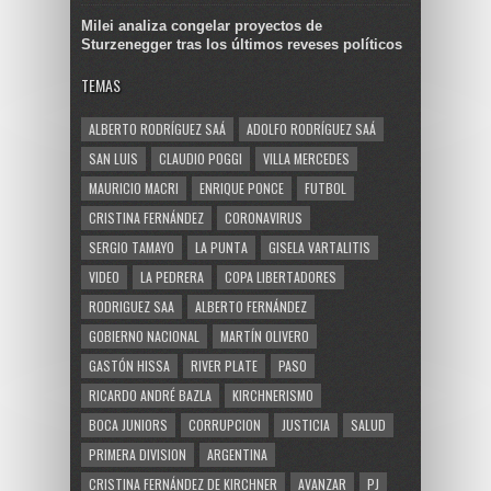
Milei analiza congelar proyectos de
Sturzenegger tras los últimos reveses políticos
TEMAS
ALBERTO RODRÍGUEZ SAÁ
ADOLFO RODRÍGUEZ SAÁ
SAN LUIS
CLAUDIO POGGI
VILLA MERCEDES
MAURICIO MACRI
ENRIQUE PONCE
FUTBOL
CRISTINA FERNÁNDEZ
CORONAVIRUS
SERGIO TAMAYO
LA PUNTA
GISELA VARTALITIS
VIDEO
LA PEDRERA
COPA LIBERTADORES
RODRIGUEZ SAA
ALBERTO FERNÁNDEZ
GOBIERNO NACIONAL
MARTÍN OLIVERO
GASTÓN HISSA
RIVER PLATE
PASO
RICARDO ANDRÉ BAZLA
KIRCHNERISMO
BOCA JUNIORS
CORRUPCION
JUSTICIA
SALUD
PRIMERA DIVISION
ARGENTINA
CRISTINA FERNÁNDEZ DE KIRCHNER
AVANZAR
PJ