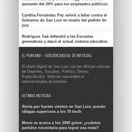
aumento del 20% para los empleados públicos
Cynthia Fernández Paz volvió a fallar contra el
Gobierno de San Luis en medio del pedido de
jury
Rodríguez Saá defendió a las Escuelas
generativas y atacó al actual sistema educativo
EL PUNTANO – EDICIÓN DIGITAL DE NOTICIAS
El diario digital de San Luis con las últimas noticias
de Deportes, Sociales, Política, Dinero,
Espectáculos. Noticias nacionales e
internacionales al instante.
ULTIMAS NOTICIAS
Alerta por fuertes vientos en San Luis: prevén
ráfagas superiores a los 70 km/h
Messi se acerca a los 1000 goles: ¿cuántos
partidos necesitaría para lograr esa meta?