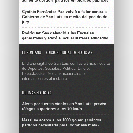
aumento del 20% para los empleados públicos
Cynthia Fernández Paz volvió a fallar contra el
Gobierno de San Luis en medio del pedido de
jury
Rodríguez Saá defendió a las Escuelas
generativas y atacó al actual sistema educativo
EL PUNTANO – EDICIÓN DIGITAL DE NOTICIAS
El diario digital de San Luis con las últimas noticias
de Deportes, Sociales, Política, Dinero,
Espectáculos. Noticias nacionales e
internacionales al instante.
ULTIMAS NOTICIAS
Alerta por fuertes vientos en San Luis: prevén
ráfagas superiores a los 70 km/h
Messi se acerca a los 1000 goles: ¿cuántos
partidos necesitaría para lograr esa meta?