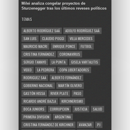
Milei analiza congelar proyectos de
Sturzenegger tras los últimos reveses políticos
TEMAS
ALBERTO RODRÍGUEZ SAÁ
ADOLFO RODRÍGUEZ SAÁ
SAN LUIS
CLAUDIO POGGI
VILLA MERCEDES
MAURICIO MACRI
ENRIQUE PONCE
FUTBOL
CRISTINA FERNÁNDEZ
CORONAVIRUS
SERGIO TAMAYO
LA PUNTA
GISELA VARTALITIS
VIDEO
LA PEDRERA
COPA LIBERTADORES
RODRIGUEZ SAA
ALBERTO FERNÁNDEZ
GOBIERNO NACIONAL
MARTÍN OLIVERO
GASTÓN HISSA
RIVER PLATE
PASO
RICARDO ANDRÉ BAZLA
KIRCHNERISMO
BOCA JUNIORS
CORRUPCION
JUSTICIA
SALUD
PRIMERA DIVISION
ARGENTINA
CRISTINA FERNÁNDEZ DE KIRCHNER
AVANZAR
PJ