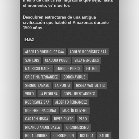
medio de una crisis migratoria que deja, hasta
el momento, 67 muertos
Descubren estructuras de una antigua
civilización que habitó el Amazonas durante
1500 años
TEMAS
ALBERTO RODRÍGUEZ SAÁ
ADOLFO RODRÍGUEZ SAÁ
SAN LUIS
CLAUDIO POGGI
VILLA MERCEDES
MAURICIO MACRI
ENRIQUE PONCE
FUTBOL
CRISTINA FERNÁNDEZ
CORONAVIRUS
SERGIO TAMAYO
LA PUNTA
GISELA VARTALITIS
VIDEO
LA PEDRERA
COPA LIBERTADORES
RODRIGUEZ SAA
ALBERTO FERNÁNDEZ
GOBIERNO NACIONAL
MARTÍN OLIVERO
GASTÓN HISSA
RIVER PLATE
PASO
RICARDO ANDRÉ BAZLA
KIRCHNERISMO
BOCA JUNIORS
CORRUPCION
JUSTICIA
SALUD