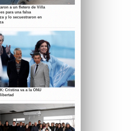
aron a un fletero de Villa
es para una falsa
a y lo secuestraron en
za
K: Cristina va a la ONU
libertad