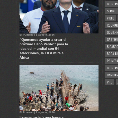
CRISTIN
SERGIO 
VIDEO
RODRIGU
GOBIERN
El Puntano | 1 agosto, 2026
GASTÓN
“Queremos ayudar a crear el
próximo Cabo Verde”: para la
RICARDO
idea del mundial con 64
selecciones, la FIFA mira a
BOCA JU
África
PRIMERA
CRISTIN
CAMBIE
PRO
El Puntano | 1 agosto, 2026
España instaló una barrera