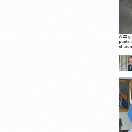
A 22 g
puntan
el triu