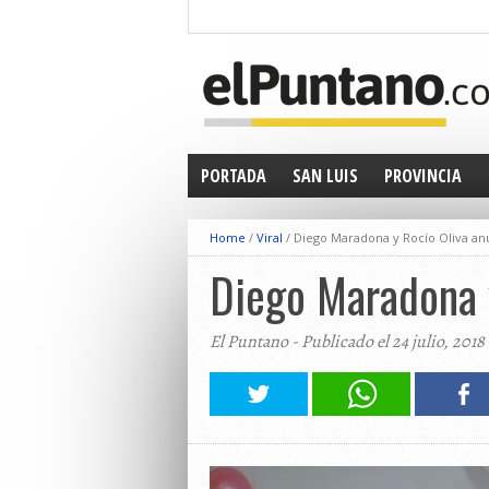
PORTADA
SAN LUIS
PROVINCIA
Home
/
Viral
/
Diego Maradona y Rocío Oliva an
Diego Maradona 
El Puntano - Publicado el 24 julio, 2018