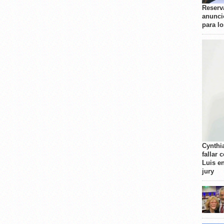
Reserva
anunci
para l
Cynthi
fallar 
Luis e
jury