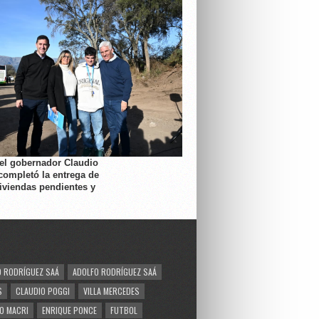
 el gobernador Claudio
completó la entrega de
viviendas pendientes y
 RODRÍGUEZ SAÁ
ADOLFO RODRÍGUEZ SAÁ
S
CLAUDIO POGGI
VILLA MERCEDES
O MACRI
ENRIQUE PONCE
FUTBOL