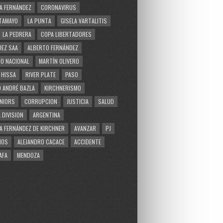
A FERNÁNDEZ
CORONAVIRUS
TAMAYO
LA PUNTA
GISELA VARTALITIS
LA PEDRERA
COPA LIBERTADORES
EZ SAA
ALBERTO FERNÁNDEZ
O NACIONAL
MARTÍN OLIVERO
 HISSA
RIVER PLATE
PASO
 ANDRÉ BAZLA
KIRCHNERISMO
NIORS
CORRUPCION
JUSTICIA
SALUD
 DIVISION
ARGENTINA
A FERNÁNDEZ DE KIRCHNER
AVANZAR
PJ
MOS
ALEJANDRO CACACE
ACCIDENTE
AFA
MENDOZA