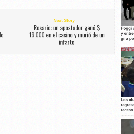
Next Story →
Rosario: un apostador ganó $
Poggi 
lo
16.000 en el casino y murió de un
y entre
gira p
infarto
Los al
regresa
receso