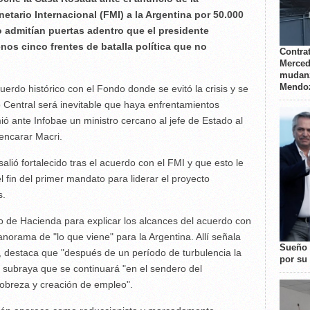
tario Internacional (FMI) a la Argentina por 50.000
 admitían puertas adentro que el presidente
nos cinco frentes de batalla política que no
Contrat
Merced
mudanz
Mendo
do histórico con el Fondo donde se evitó la crisis y se
Central será inevitable que haya enfrentamientos
mió ante Infobae un ministro cercano al jefe de Estado al
encarar Macri.
alió fortalecido tras el acuerdo con el FMI y que esto le
l fin del primer mandato para liderar el proyecto
s.
rio de Hacienda para explicar los alcances del acuerdo con
orama de "lo que viene" para la Argentina. Allí señala
Sueño 
", destaca que "después de un período de turbulencia la
por su 
 subraya que se continuará "en el sendero del
pobreza y creación de empleo".