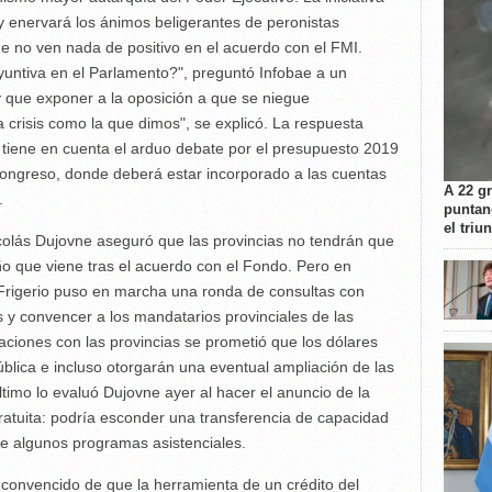
 y enervará los ánimos beligerantes de peronistas
ue no ven nada de positivo en el acuerdo con el FMI.
syuntiva en el Parlamento?", preguntó Infobae a un
y que exponer a la oposición a que se niegue
 crisis como la que dimos", se explicó. La respuesta
e tiene en cuenta el arduo debate por el presupuesto 2019
ngreso, donde deberá estar incorporado a las cuentas
A 22 g
.
puntan
el triu
colás Dujovne aseguró que las provincias no tendrán que
año que viene tras el acuerdo con el Fondo. Pero en
io Frigerio puso en marcha una ronda de consultas con
y convencer a los mandatarios provinciales de las
aciones con las provincias se prometió que los dólares
ública e incluso otorgarán una eventual ampliación de las
ltimo lo evaluó Dujovne ayer al hacer el anuncio de la
ratuita: podría esconder una transferencia de capacidad
de algunos programas asistenciales.
 convencido de que la herramienta de un crédito del