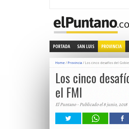
PORTADA
SAN LUIS
PROVINCIA
Home
/
Provincia
/
Los cinco desafíos del Gobie
Los cinco desafí
el FMI
El Puntano - Publicado el 8 junio, 2018