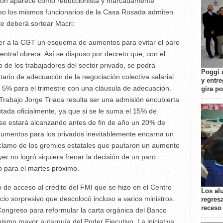
ión aparece como reduccionista y marcadamente
luso los mismos funcionarios de la Casa Rosada admiten
te deberá sortear Macri:
er a la CGT un esquema de aumentos para evitar el paro
ntral obrera. Así se dispuso por decreto que, con el
o de los trabajadores del sector privado, se podrá
Poggi 
tario de adecuación de la negociación colectiva salarial
y entre
 5% para el trimestre con una cláusula de adecuación.
gira p
 Trabajo Jorge Triaca resulta ser una admisión encubierta
autada oficialmente, ya que si se le suma el 15% de
se estará alcanzando antes de fin de año un 20% de
aumentos para los privados inevitablemente encarna un
eclamo de los gremios estatales que pautaron un aumento
yer no logró siquiera frenar la decisión de un paro
ó para el martes próximo.
 de acceso al crédito del FMI que se hizo en el Centro
Los al
cio sorpresivo que descolocó incluso a varios ministros.
regresa
receso
 Congreso para reformular la carta orgánica del Banco
nismo mayor autarquía del Poder Ejecutivo. La iniciativa