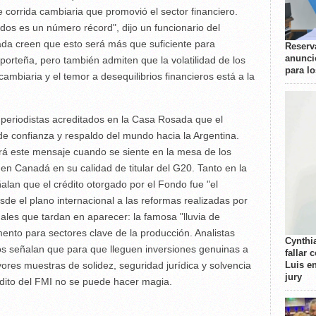
 corrida cambiaria que promovió el sector financiero.
dos es un número récord", dijo un funcionario del
ada creen que esto será más que suficiente para
Reserva
anunci
 porteña, pero también admiten que la volatilidad de los
para l
ambiaria y el temor a desequilibrios financieros está a la
os periodistas acreditados en la Casa Rosada que el
de confianza y respaldo del mundo hacia la Argentina.
rá este mensaje cuando se siente en la mesa de los
n Canadá en su calidad de titular del G20. Tanto en la
lan que el crédito otorgado por el Fondo fue "el
e el plano internacional a las reformas realizadas por
ales que tardan en aparecer: la famosa "lluvia de
mento para sectores clave de la producción. Analistas
Cynthi
ros señalan que para que lleguen inversiones genuinas a
fallar 
ores muestras de solidez, seguridad jurídica y solvencia
Luis e
jury
dito del FMI no se puede hacer magia.