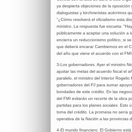
ya despierta objeciones de la oposición
dialoguistas y kirchneristas acérrimos q
"¿Cómo resolverá el oficialismo esta di
ministro. La respuesta fue escueta: "Ha
públicamente a aceptar una solución a la
encierra un reduccionismo político, si s
que deberá encarar Cambiemos en el Co
del año que viene el acuerdo con el FMI
3-Los gobernadores. Ayer el ministro Ni
ajustar las metas del acuerdo fiscal el 
paralelo, el ministro del Interior Rogel
gobernadores del PJ para sumar apoyos 
bondades de este crédito. En las negoci
del FMI evitarán un recorte de la obra p
partidas para los planes sociales. Esto ú
toma del crédito. La promesa no sería g
operativa de la Nación a las provincias 
4-El mundo financiero. El Gobierno está