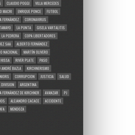
S
CLAUDIO POGGI
VILLA MERCEDES
O MACRI
ENRIQUE PONCE
FUTBOL
A FERNÁNDEZ
CORONAVIRUS
TAMAYO
LA PUNTA
GISELA VARTALITIS
LA PEDRERA
COPA LIBERTADORES
EZ SAA
ALBERTO FERNÁNDEZ
O NACIONAL
MARTÍN OLIVERO
 HISSA
RIVER PLATE
PASO
 ANDRÉ BAZLA
KIRCHNERISMO
NIORS
CORRUPCION
JUSTICIA
SALUD
 DIVISION
ARGENTINA
A FERNÁNDEZ DE KIRCHNER
AVANZAR
PJ
MOS
ALEJANDRO CACACE
ACCIDENTE
AFA
MENDOZA