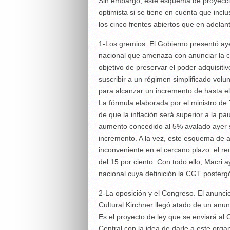
Sin embargo, este esquema de proyecc
optimista si se tiene en cuenta que inc
los cinco frentes abiertos que en adelan
1-Los gremios. El Gobierno presentó ay
nacional que amenaza con anunciar la ce
objetivo de preservar el poder adquisitiv
suscribir a un régimen simplificado volun
para alcanzar un incremento de hasta el
La fórmula elaborada por el ministro de
de que la inflación será superior a la p
aumento concedido al 5% avalado ayer 
incremento. A la vez, este esquema de 
inconveniente en el cercano plazo: el r
del 15 por ciento. Con todo ello, Macri a
nacional cuya definición la CGT posterg
2-La oposición y el Congreso. El anuncio
Cultural Kirchner llegó atado de un anun
Es el proyecto de ley que se enviará al
Central con la idea de darle a este orga