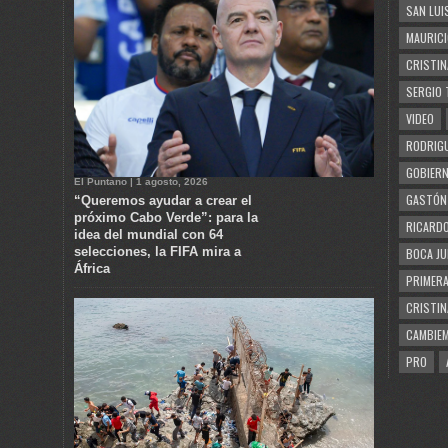
SAN LUI
MAURICI
CRISTIN
SERGIO 
VIDEO
RODRIGU
GOBIERN
El Puntano | 1 agosto, 2026
GASTÓN
“Queremos ayudar a crear el
próximo Cabo Verde”: para la
RICARDO
idea del mundial con 64
selecciones, la FIFA mira a
BOCA JU
África
PRIMERA
CRISTIN
CAMBIE
PRO