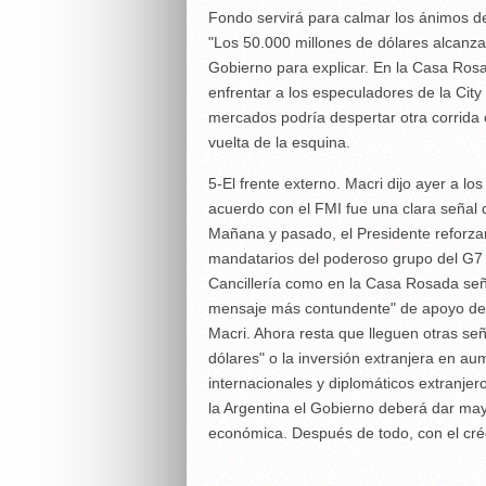
Fondo servirá para calmar los ánimos de
"Los 50.000 millones de dólares alcanza
Gobierno para explicar. En la Casa Ros
enfrentar a los especuladores de la City
mercados podría despertar otra corrida c
vuelta de la esquina.
5-El frente externo. Macri dijo ayer a l
acuerdo con el FMI fue una clara señal 
Mañana y pasado, el Presidente reforza
mandatarios del poderoso grupo del G7 e
Cancillería como en la Casa Rosada seña
mensaje más contundente" de apoyo desd
Macri. Ahora resta que lleguen otras señ
dólares" o la inversión extranjera en au
internacionales y diplomáticos extranje
la Argentina el Gobierno deberá dar may
económica. Después de todo, con el cré