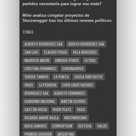
partidos necesitaría para lograr esa meta?
Milei analiza congelar proyectos de
Sturzenegger tras los últimos reveses políticos
TEMAS
ALBERTO RODRÍGUEZ SAÁ
ADOLFO RODRÍGUEZ SAÁ
SAN LUIS
CLAUDIO POGGI
VILLA MERCEDES
MAURICIO MACRI
ENRIQUE PONCE
FUTBOL
CRISTINA FERNÁNDEZ
CORONAVIRUS
SERGIO TAMAYO
LA PUNTA
GISELA VARTALITIS
VIDEO
LA PEDRERA
COPA LIBERTADORES
RODRIGUEZ SAA
ALBERTO FERNÁNDEZ
GOBIERNO NACIONAL
MARTÍN OLIVERO
GASTÓN HISSA
RIVER PLATE
PASO
RICARDO ANDRÉ BAZLA
KIRCHNERISMO
BOCA JUNIORS
CORRUPCION
JUSTICIA
SALUD
PRIMERA DIVISION
ARGENTINA