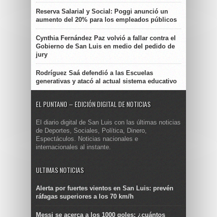
Reserva Salarial y Social: Poggi anunció un
aumento del 20% para los empleados públicos
Cynthia Fernández Paz volvió a fallar contra el
Gobierno de San Luis en medio del pedido de
jury
Rodríguez Saá defendió a las Escuelas
generativas y atacó al actual sistema educativo
EL PUNTANO – EDICIÓN DIGITAL DE NOTICIAS
El diario digital de San Luis con las últimas noticias
de Deportes, Sociales, Política, Dinero,
Espectáculos. Noticias nacionales e
internacionales al instante.
ULTIMAS NOTICIAS
Alerta por fuertes vientos en San Luis: prevén
ráfagas superiores a los 70 km/h
Messi se acerca a los 1000 goles: ¿cuántos