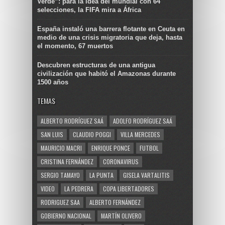
Verde”: para la idea del mundial con 64
selecciones, la FIFA mira a África
España instaló una barrera flotante en Ceuta en
medio de una crisis migratoria que deja, hasta
el momento, 67 muertos
Descubren estructuras de una antigua
civilización que habitó el Amazonas durante
1500 años
TEMAS
ALBERTO RODRÍGUEZ SAÁ
ADOLFO RODRÍGUEZ SAÁ
SAN LUIS
CLAUDIO POGGI
VILLA MERCEDES
MAURICIO MACRI
ENRIQUE PONCE
FUTBOL
CRISTINA FERNÁNDEZ
CORONAVIRUS
SERGIO TAMAYO
LA PUNTA
GISELA VARTALITIS
VIDEO
LA PEDRERA
COPA LIBERTADORES
RODRIGUEZ SAA
ALBERTO FERNÁNDEZ
GOBIERNO NACIONAL
MARTÍN OLIVERO