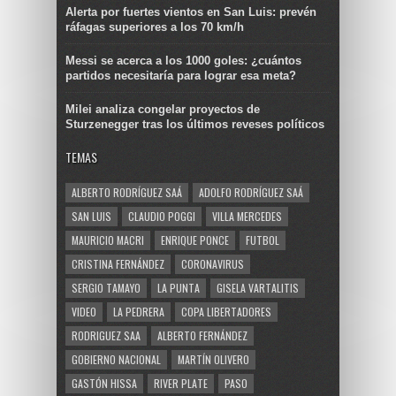
Alerta por fuertes vientos en San Luis: prevén
ráfagas superiores a los 70 km/h
Messi se acerca a los 1000 goles: ¿cuántos
partidos necesitaría para lograr esa meta?
Milei analiza congelar proyectos de
Sturzenegger tras los últimos reveses políticos
TEMAS
ALBERTO RODRÍGUEZ SAÁ
ADOLFO RODRÍGUEZ SAÁ
SAN LUIS
CLAUDIO POGGI
VILLA MERCEDES
MAURICIO MACRI
ENRIQUE PONCE
FUTBOL
CRISTINA FERNÁNDEZ
CORONAVIRUS
SERGIO TAMAYO
LA PUNTA
GISELA VARTALITIS
VIDEO
LA PEDRERA
COPA LIBERTADORES
RODRIGUEZ SAA
ALBERTO FERNÁNDEZ
GOBIERNO NACIONAL
MARTÍN OLIVERO
GASTÓN HISSA
RIVER PLATE
PASO