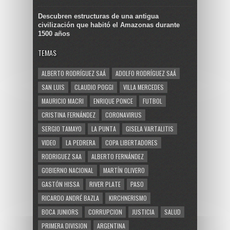
Descubren estructuras de una antigua
civilización que habitó el Amazonas durante
1500 años
TEMAS
ALBERTO RODRÍGUEZ SAÁ
ADOLFO RODRÍGUEZ SAÁ
SAN LUIS
CLAUDIO POGGI
VILLA MERCEDES
MAURICIO MACRI
ENRIQUE PONCE
FUTBOL
CRISTINA FERNÁNDEZ
CORONAVIRUS
SERGIO TAMAYO
LA PUNTA
GISELA VARTALITIS
VIDEO
LA PEDRERA
COPA LIBERTADORES
RODRIGUEZ SAA
ALBERTO FERNÁNDEZ
GOBIERNO NACIONAL
MARTÍN OLIVERO
GASTÓN HISSA
RIVER PLATE
PASO
RICARDO ANDRÉ BAZLA
KIRCHNERISMO
BOCA JUNIORS
CORRUPCION
JUSTICIA
SALUD
PRIMERA DIVISION
ARGENTINA