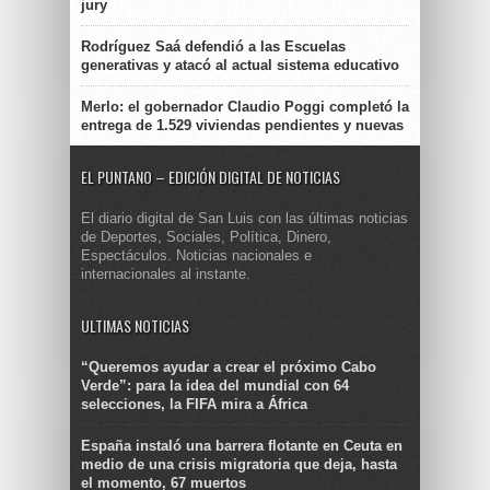
jury
Rodríguez Saá defendió a las Escuelas
generativas y atacó al actual sistema educativo
Merlo: el gobernador Claudio Poggi completó la
entrega de 1.529 viviendas pendientes y nuevas
EL PUNTANO – EDICIÓN DIGITAL DE NOTICIAS
El diario digital de San Luis con las últimas noticias
de Deportes, Sociales, Política, Dinero,
Espectáculos. Noticias nacionales e
internacionales al instante.
ULTIMAS NOTICIAS
“Queremos ayudar a crear el próximo Cabo
Verde”: para la idea del mundial con 64
selecciones, la FIFA mira a África
España instaló una barrera flotante en Ceuta en
medio de una crisis migratoria que deja, hasta
el momento, 67 muertos