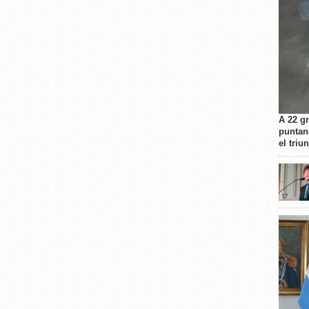
A 22 g
puntan
el triu