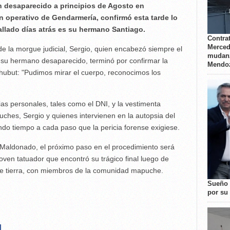
 desaparecido a principios de Agosto en
n operativo de Gendarmería, confirmó esta tarde lo
allado días atrás es su hermano Santiago.
Contrat
Merced
e la morgue judicial, Sergio, quien encabezó siempre el
mudanz
e su hermano desaparecido, terminó por confirmar la
Mendo
Chubut: "Pudimos mirar el cuerpo, reconocimos los
as personales, tales como el DNI, y la vestimenta
uches, Sergio y quienes intervienen en la autopsia del
ndo tiempo a cada paso que la pericia forense exigiese.
Maldonado, el próximo paso en el procedimiento será
oven tatuador que encontró su trágico final luego de
 de tierra, con miembros de la comunidad mapuche.
Sueño 
por su 