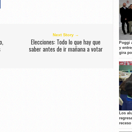
Next Story →
o,
Elecciones: Todo lo que hay que
Poggi 
s
saber antes de ir mañana a votar
y entre
gira p
Los al
regresa
receso