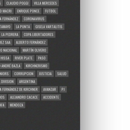
S
CLAUDIO POGGI
VILLA MERCEDES
O MACRI
ENRIQUE PONCE
FUTBOL
A FERNÁNDEZ
CORONAVIRUS
TAMAYO
LA PUNTA
GISELA VARTALITIS
LA PEDRERA
COPA LIBERTADORES
EZ SAA
ALBERTO FERNÁNDEZ
O NACIONAL
MARTÍN OLIVERO
 HISSA
RIVER PLATE
PASO
 ANDRÉ BAZLA
KIRCHNERISMO
NIORS
CORRUPCION
JUSTICIA
SALUD
 DIVISION
ARGENTINA
A FERNÁNDEZ DE KIRCHNER
AVANZAR
PJ
MOS
ALEJANDRO CACACE
ACCIDENTE
AFA
MENDOZA