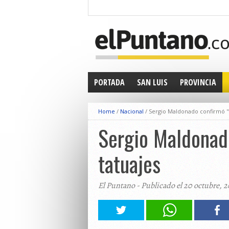
PORTADA
SAN LUIS
PROVINCIA
Home
/
Nacional
/
Sergio Maldonado confirmó "es
Sergio Maldonado
tatuajes
El Puntano - Publicado el 20 octubre, 2