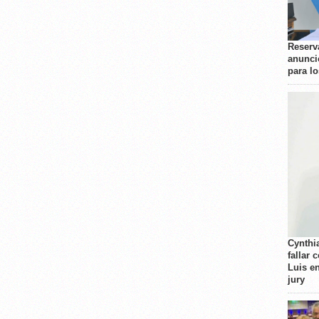
Reserva
anunci
para l
Cynthi
fallar 
Luis e
jury