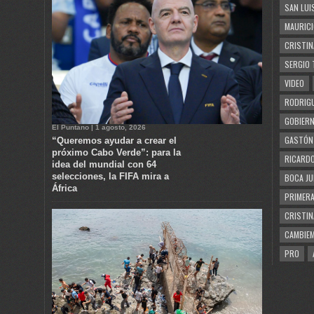
SAN LUI
MAURICI
CRISTIN
SERGIO 
VIDEO
RODRIGU
GOBIERN
El Puntano | 1 agosto, 2026
GASTÓN
“Queremos ayudar a crear el
próximo Cabo Verde”: para la
RICARDO
idea del mundial con 64
selecciones, la FIFA mira a
BOCA JU
África
PRIMERA
CRISTIN
CAMBIE
PRO