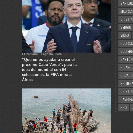
SAN LUI
MAURICI
CRISTIN
SERGIO 
VIDEO
RODRIGU
GOBIERN
El Puntano | 1 agosto, 2026
GASTÓN
“Queremos ayudar a crear el
próximo Cabo Verde”: para la
RICARDO
idea del mundial con 64
selecciones, la FIFA mira a
BOCA JU
África
PRIMERA
CRISTIN
CAMBIE
PRO