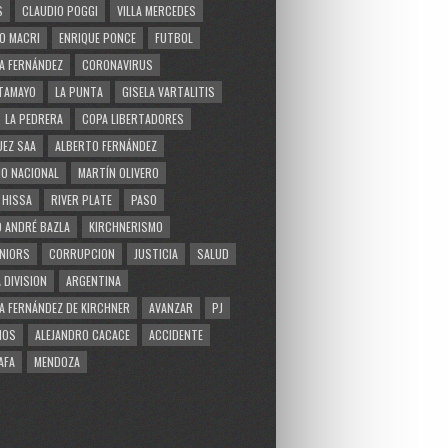
S
CLAUDIO POGGI
VILLA MERCEDES
O MACRI
ENRIQUE PONCE
FUTBOL
A FERNÁNDEZ
CORONAVIRUS
TAMAYO
LA PUNTA
GISELA VARTALITIS
LA PEDRERA
COPA LIBERTADORES
EZ SAA
ALBERTO FERNÁNDEZ
O NACIONAL
MARTÍN OLIVERO
 HISSA
RIVER PLATE
PASO
 ANDRÉ BAZLA
KIRCHNERISMO
NIORS
CORRUPCION
JUSTICIA
SALUD
 DIVISION
ARGENTINA
A FERNÁNDEZ DE KIRCHNER
AVANZAR
PJ
MOS
ALEJANDRO CACACE
ACCIDENTE
AFA
MENDOZA