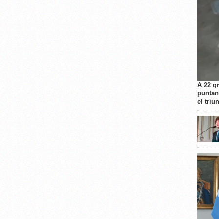
A 22 g
puntan
el triu