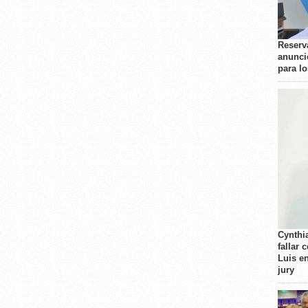
Reserva
anunci
para l
Cynthi
fallar 
Luis e
jury