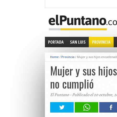
PORTADA
SAN LUIS
PROVINCIA
Home
/
Provincia
/
Mujer y sus hijos encadenad
Mujer y sus hijo
no cumplió
El Puntano - Publicado el 20 octubre, 2