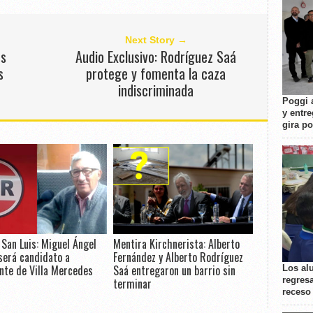
Next Story →
es
Audio Exclusivo: Rodríguez Saá
s
protege y fomenta la caza
indiscriminada
Poggi 
y entre
gira p
San Luis: Miguel Ángel
Mentira Kirchnerista: Alberto
será candidato a
Fernández y Alberto Rodríguez
nte de Villa Mercedes
Saá entregaron un barrio sin
Los al
regresa
terminar
receso