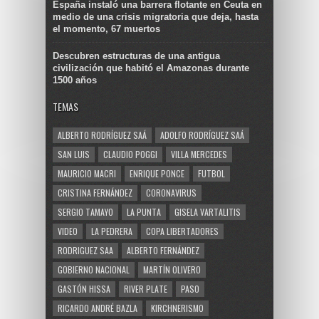
España instaló una barrera flotante en Ceuta en
medio de una crisis migratoria que deja, hasta
el momento, 67 muertos
Descubren estructuras de una antigua
civilización que habitó el Amazonas durante
1500 años
TEMAS
ALBERTO RODRÍGUEZ SAÁ
ADOLFO RODRÍGUEZ SAÁ
SAN LUIS
CLAUDIO POGGI
VILLA MERCEDES
MAURICIO MACRI
ENRIQUE PONCE
FUTBOL
CRISTINA FERNÁNDEZ
CORONAVIRUS
SERGIO TAMAYO
LA PUNTA
GISELA VARTALITIS
VIDEO
LA PEDRERA
COPA LIBERTADORES
RODRIGUEZ SAA
ALBERTO FERNÁNDEZ
GOBIERNO NACIONAL
MARTÍN OLIVERO
GASTÓN HISSA
RIVER PLATE
PASO
RICARDO ANDRÉ BAZLA
KIRCHNERISMO