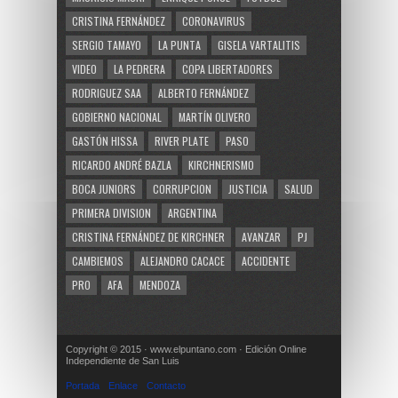
CRISTINA FERNÁNDEZ
CORONAVIRUS
SERGIO TAMAYO
LA PUNTA
GISELA VARTALITIS
VIDEO
LA PEDRERA
COPA LIBERTADORES
RODRIGUEZ SAA
ALBERTO FERNÁNDEZ
GOBIERNO NACIONAL
MARTÍN OLIVERO
GASTÓN HISSA
RIVER PLATE
PASO
RICARDO ANDRÉ BAZLA
KIRCHNERISMO
BOCA JUNIORS
CORRUPCION
JUSTICIA
SALUD
PRIMERA DIVISION
ARGENTINA
CRISTINA FERNÁNDEZ DE KIRCHNER
AVANZAR
PJ
CAMBIEMOS
ALEJANDRO CACACE
ACCIDENTE
PRO
AFA
MENDOZA
Copyright © 2015 · www.elpuntano.com · Edición Online
Independiente de San Luis
Portada
Enlace
Contacto