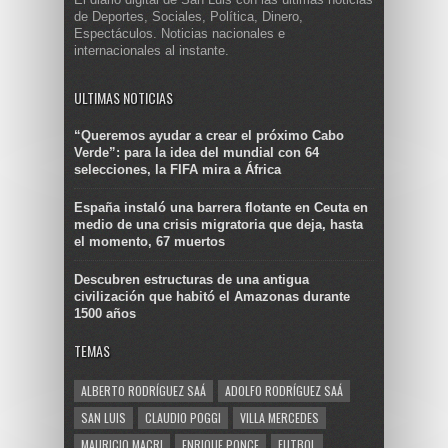
de Deportes, Sociales, Política, Dinero,
Espectáculos. Noticias nacionales e
internacionales al instante.
ULTIMAS NOTICIAS
“Queremos ayudar a crear el próximo Cabo
Verde”: para la idea del mundial con 64
selecciones, la FIFA mira a África
España instaló una barrera flotante en Ceuta en
medio de una crisis migratoria que deja, hasta
el momento, 67 muertos
Descubren estructuras de una antigua
civilización que habitó el Amazonas durante
1500 años
TEMAS
ALBERTO RODRÍGUEZ SAÁ
ADOLFO RODRÍGUEZ SAÁ
SAN LUIS
CLAUDIO POGGI
VILLA MERCEDES
MAURICIO MACRI
ENRIQUE PONCE
FUTBOL