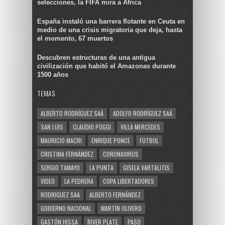
selecciones, la FIFA mira a África
España instaló una barrera flotante en Ceuta en
medio de una crisis migratoria que deja, hasta
el momento, 67 muertos
Descubren estructuras de una antigua
civilización que habitó el Amazonas durante
1500 años
TEMAS
ALBERTO RODRÍGUEZ SAÁ
ADOLFO RODRÍGUEZ SAÁ
SAN LUIS
CLAUDIO POGGI
VILLA MERCEDES
MAURICIO MACRI
ENRIQUE PONCE
FUTBOL
CRISTINA FERNÁNDEZ
CORONAVIRUS
SERGIO TAMAYO
LA PUNTA
GISELA VARTALITIS
VIDEO
LA PEDRERA
COPA LIBERTADORES
RODRIGUEZ SAA
ALBERTO FERNÁNDEZ
GOBIERNO NACIONAL
MARTÍN OLIVERO
GASTÓN HISSA
RIVER PLATE
PASO