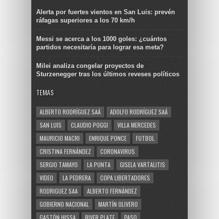
Alerta por fuertes vientos en San Luis: prevén
ráfagas superiores a los 70 km/h
Messi se acerca a los 1000 goles: ¿cuántos
partidos necesitaría para lograr esa meta?
Milei analiza congelar proyectos de
Sturzenegger tras los últimos reveses políticos
TEMAS
ALBERTO RODRÍGUEZ SAÁ
ADOLFO RODRÍGUEZ SAÁ
SAN LUIS
CLAUDIO POGGI
VILLA MERCEDES
MAURICIO MACRI
ENRIQUE PONCE
FUTBOL
CRISTINA FERNÁNDEZ
CORONAVIRUS
SERGIO TAMAYO
LA PUNTA
GISELA VARTALITIS
VIDEO
LA PEDRERA
COPA LIBERTADORES
RODRIGUEZ SAA
ALBERTO FERNÁNDEZ
GOBIERNO NACIONAL
MARTÍN OLIVERO
GASTÓN HISSA
RIVER PLATE
PASO