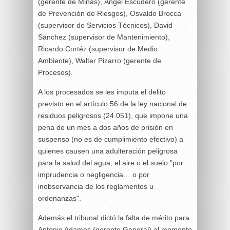
(gerente de Minas), Ángel Escudero (gerente
de Prevención de Riesgos), Osvaldo Brocca
(supervisor de Servicios Técnicos), David
Sánchez (supervisor de Mantenimiento),
Ricardo Cortéz (supervisor de Medio
Ambiente), Walter Pizarro (gerente de
Procesos).
A los procesados se les imputa el delito
previsto en el artículo 56 de la ley nacional de
residuos peligrosos (24.051), que impone una
pena de un mes a dos años de prisión en
suspenso (no es de cumplimiento efectivo) a
quienes causen una adulteración peligrosa
para la salud del agua, el aire o el suelo "por
imprudencia o negligencia… o por
inobservancia de los reglamentos u
ordenanzas".
Además el tribunal dictó la falta de mérito para
Antonio Adames (gerente General) al momento