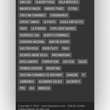
SAN LUIS
CLAUDIO POGGI
VILLA MERCEDES
MAURICIO MACRI
ENRIQUE PONCE
FUTBOL
CRISTINA FERNÁNDEZ
CORONAVIRUS
SERGIO TAMAYO
LA PUNTA
GISELA VARTALITIS
VIDEO
LA PEDRERA
COPA LIBERTADORES
RODRIGUEZ SAA
ALBERTO FERNÁNDEZ
GOBIERNO NACIONAL
MARTÍN OLIVERO
GASTÓN HISSA
RIVER PLATE
PASO
RICARDO ANDRÉ BAZLA
KIRCHNERISMO
BOCA JUNIORS
CORRUPCION
JUSTICIA
SALUD
PRIMERA DIVISION
ARGENTINA
CRISTINA FERNÁNDEZ DE KIRCHNER
AVANZAR
PJ
CAMBIEMOS
ALEJANDRO CACACE
ACCIDENTE
PRO
AFA
MENDOZA
Copyright © 2015 · www.elpuntano.com · Edición Online
Independiente de San Luis