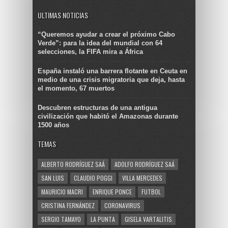
ULTIMAS NOTICIAS
“Queremos ayudar a crear el próximo Cabo
Verde”: para la idea del mundial con 64
selecciones, la FIFA mira a África
España instaló una barrera flotante en Ceuta en
medio de una crisis migratoria que deja, hasta
el momento, 67 muertos
Descubren estructuras de una antigua
civilización que habitó el Amazonas durante
1500 años
TEMAS
ALBERTO RODRÍGUEZ SAÁ
ADOLFO RODRÍGUEZ SAÁ
SAN LUIS
CLAUDIO POGGI
VILLA MERCEDES
MAURICIO MACRI
ENRIQUE PONCE
FUTBOL
CRISTINA FERNÁNDEZ
CORONAVIRUS
SERGIO TAMAYO
LA PUNTA
GISELA VARTALITIS