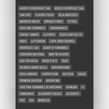
ALBERTO RODRÍGUEZ SAÁ
ADOLFO RODRÍGUEZ SAÁ
SAN LUIS
CLAUDIO POGGI
VILLA MERCEDES
MAURICIO MACRI
ENRIQUE PONCE
FUTBOL
CRISTINA FERNÁNDEZ
CORONAVIRUS
SERGIO TAMAYO
LA PUNTA
GISELA VARTALITIS
VIDEO
LA PEDRERA
COPA LIBERTADORES
RODRIGUEZ SAA
ALBERTO FERNÁNDEZ
GOBIERNO NACIONAL
MARTÍN OLIVERO
GASTÓN HISSA
RIVER PLATE
PASO
RICARDO ANDRÉ BAZLA
KIRCHNERISMO
BOCA JUNIORS
CORRUPCION
JUSTICIA
SALUD
PRIMERA DIVISION
ARGENTINA
CRISTINA FERNÁNDEZ DE KIRCHNER
AVANZAR
PJ
CAMBIEMOS
ALEJANDRO CACACE
ACCIDENTE
PRO
AFA
MENDOZA