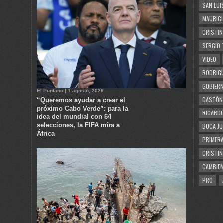
SAN LUI
MAURICI
CRISTIN
SERGIO 
VIDEO
RODRIGU
GOBIERN
El Puntano | 1 agosto, 2026
GASTÓN
“Queremos ayudar a crear el
próximo Cabo Verde”: para la
RICARDO
idea del mundial con 64
selecciones, la FIFA mira a
BOCA JU
África
PRIMERA
CRISTIN
CAMBIE
PRO