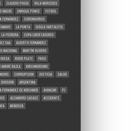
S
CLAUDIO POGGI
VILLA MERCEDES
O MACRI
ENRIQUE PONCE
FUTBOL
A FERNÁNDEZ
CORONAVIRUS
TAMAYO
LA PUNTA
GISELA VARTALITIS
LA PEDRERA
COPA LIBERTADORES
EZ SAA
ALBERTO FERNÁNDEZ
O NACIONAL
MARTÍN OLIVERO
 HISSA
RIVER PLATE
PASO
 ANDRÉ BAZLA
KIRCHNERISMO
NIORS
CORRUPCION
JUSTICIA
SALUD
 DIVISION
ARGENTINA
A FERNÁNDEZ DE KIRCHNER
AVANZAR
PJ
MOS
ALEJANDRO CACACE
ACCIDENTE
AFA
MENDOZA