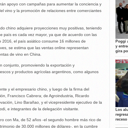
birán apoyo con campañas para aumentar la conciencia y
del vino y la promoción de relaciones entre comerciantes
rcado chino adquiere proyecciones muy positivas, teniendo
e país es cada vez mayor, ya que de acuerdo con las
e 2016, el país asiático consume 16 millones de
Poggi 
y entre
 ves, se estima que las ventas online representan
gira p
entas de vino en China.
en conjunto, promoviendo la exportación y
rescos y productos agrícolas argentinos, como algunos
nte y el empresario chino, y luego de la firma del
ón, Francisco Cabrera; de Agroindustria, Ricardo
ovación, Lino Barañao, y el vicepresidente ejecutivo de la
di, e integrantes de la delegación visitante.
Los al
regresa
receso
tro con Ma, de 52 años -el segundo hombre más rico de
trimonio de 30.000 millones de dólares-, en la cumbre