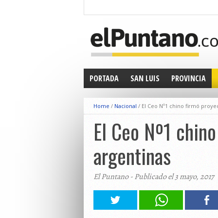
PORTADA
SAN LUIS
PROVINCIA
Home
/
Nacional
/
El Ceo Nº1 chino firmó proye
El Ceo Nº1 chino
argentinas
El Puntano - Publicado el 3 mayo, 2017