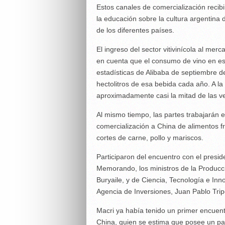
Estos canales de comercialización reci
la educación sobre la cultura argentina 
de los diferentes países.
El ingreso del sector vitivinícola al me
en cuenta que el consumo de vino en es
estadísticas de Alibaba de septiembre d
hectolitros de esa bebida cada año. A la
aproximadamente casi la mitad de las v
Al mismo tiempo, las partes trabajarán 
comercialización a China de alimentos f
cortes de carne, pollo y mariscos.
Participaron del encuentro con el preside
Memorando, los ministros de la Producci
Buryaile, y de Ciencia, Tecnología e Inn
Agencia de Inversiones, Juan Pablo Tripo
Macri ya había tenido un primer encuen
China, quien se estima que posee un pa