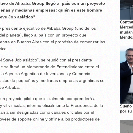
tivo de Alibaba Group llegó al país con un proyecto
queñas y medianas empresas; quién es este hombre
eve Job asiático".
Contrat
Merced
 presidente ejecutivo de Alibaba Group (uno de los
mudanz
 planeta), llegó al país con un proyecto que
Mendo
entra en Buenos Aires con el propósito de comenzar las
ica.
 Steve Job asiático", se reunió con el presidente
de se firmó un Memorando de Entendimiento entre el
y la Agencia Argentina de Inversiones y Comercio
oductos de pequeñas y medianas empresas argentinas se
de Alibaba.
 un proyecto piloto que inicialmente comprenderá a
vitivinícolas, informó oficialmente la Presidencia de la
Sueño 
por su 
van a ser designadas como canales oficiales por el
veer de soporte online y offline a los productores de