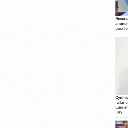
Reserva
anunci
para l
Cynthi
fallar 
Luis e
jury