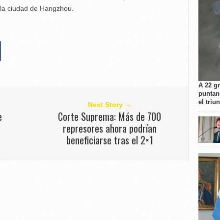
 la ciudad de Hangzhou.
A 22 g
puntan
el triu
Next Story →
e
Corte Suprema: Más de 700
represores ahora podrían
beneficiarse tras el 2×1