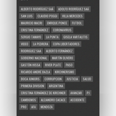
ALBERTO RODRÍGUEZ SAÁ
ADOLFO RODRÍGUEZ SAÁ
SAN LUIS
CLAUDIO POGGI
VILLA MERCEDES
MAURICIO MACRI
ENRIQUE PONCE
FUTBOL
CRISTINA FERNÁNDEZ
CORONAVIRUS
SERGIO TAMAYO
LA PUNTA
GISELA VARTALITIS
VIDEO
LA PEDRERA
COPA LIBERTADORES
RODRIGUEZ SAA
ALBERTO FERNÁNDEZ
GOBIERNO NACIONAL
MARTÍN OLIVERO
GASTÓN HISSA
RIVER PLATE
PASO
RICARDO ANDRÉ BAZLA
KIRCHNERISMO
BOCA JUNIORS
CORRUPCION
JUSTICIA
SALUD
PRIMERA DIVISION
ARGENTINA
CRISTINA FERNÁNDEZ DE KIRCHNER
AVANZAR
PJ
CAMBIEMOS
ALEJANDRO CACACE
ACCIDENTE
PRO
AFA
MENDOZA