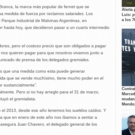
 Branca, la marca más popular de fernet que se
Alerta 
una medida de fuerza por reclamos salariales. Los
Luis: 
a los 
 Parque Industrial de Malvinas Argentinas, en
er hasta hoy, que decidieron pasar a un cuarto intermedio
ores, pero el costoso precio que son obligados a pagar
e nos quieren pagar para que nosotros vivamos junto a
municado de prensa de los delegados gremiales.
as que una medida como esta puede generar
bida que se vende muchísimo, tiene mucho poder en el
 sustancialmente”.
Contrat
lmente. Pero si no hay arreglo para el 31 de marzo,
Merced
luyó el gremialista.
mudanz
Mendo
n el 2013, desde ese año tenemos los sueldos caídos. Y
a que en enero de este año nos íbamos a sentar a
”, asegura Juan Chavero, el delegado general de los