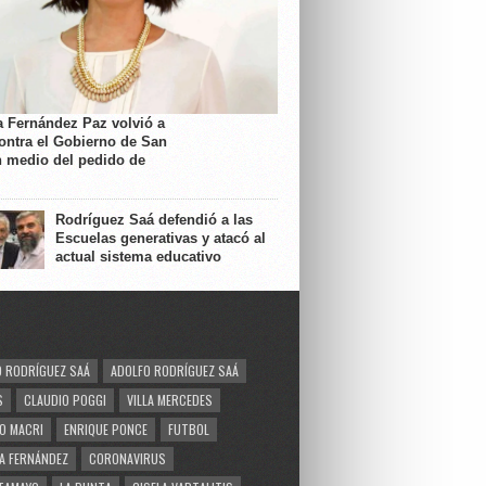
a Fernández Paz volvió a
contra el Gobierno de San
n medio del pedido de
Rodríguez Saá defendió a las
Escuelas generativas y atacó al
actual sistema educativo
 RODRÍGUEZ SAÁ
ADOLFO RODRÍGUEZ SAÁ
S
CLAUDIO POGGI
VILLA MERCEDES
O MACRI
ENRIQUE PONCE
FUTBOL
A FERNÁNDEZ
CORONAVIRUS