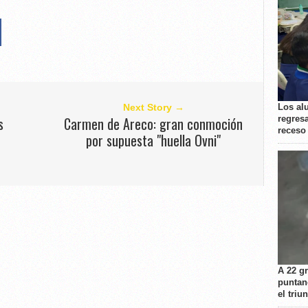
Los al
Next Story →
regresa
s
Carmen de Areco: gran conmoción
receso
por supuesta "huella Ovni"
A 22 g
puntan
el triu