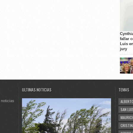
Cynthi
fallar 
Luis e
jury
ULTIMAS NOTICIAS
TEMAS
 noticias
ALBERTO
SAN LUI
MAURICI
CRISTIN