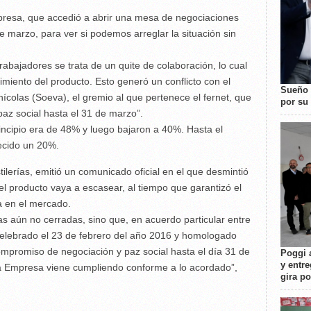
presa, que accedió a abrir una mesa de negociaciones
 marzo, para ver si podemos arreglar la situación sin
abajadores se trata de un quite de colaboración, lo cual
cimiento del producto. Esto generó un conflicto con el
Sueño 
ícolas (Soeva), el gremio al que pertenece el fernet, que
por su 
az social hasta el 31 de marzo”.
incipio era de 48% y luego bajaron a 40%. Hasta el
ecido un 20%.
tilerías, emitió un comunicado oficial en el que desmintió
el producto vaya a escasear, al tiempo que garantizó el
a en el mercado.
as aún no cerradas, sino que, en acuerdo particular entre
celebrado el 23 de febrero del año 2016 y homologado
compromiso de negociación y paz social hasta el día 31 de
Poggi 
y entre
 la Empresa viene cumpliendo conforme a lo acordado”,
gira p