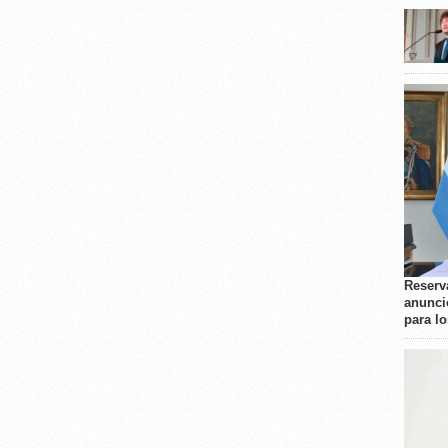
Reserva
anunci
para l