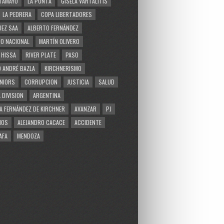
TAMAYO
LA PUNTA
GISELA VARTALITIS
LA PEDRERA
COPA LIBERTADORES
EZ SAA
ALBERTO FERNÁNDEZ
O NACIONAL
MARTÍN OLIVERO
 HISSA
RIVER PLATE
PASO
 ANDRÉ BAZLA
KIRCHNERISMO
NIORS
CORRUPCION
JUSTICIA
SALUD
 DIVISION
ARGENTINA
A FERNÁNDEZ DE KIRCHNER
AVANZAR
PJ
MOS
ALEJANDRO CACACE
ACCIDENTE
AFA
MENDOZA