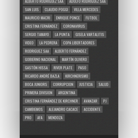
ALBERTO RODRÍGUEZ SAÁ
ADOLFO RODRÍGUEZ SAÁ
SAN LUIS
CLAUDIO POGGI
VILLA MERCEDES
MAURICIO MACRI
ENRIQUE PONCE
FUTBOL
CRISTINA FERNÁNDEZ
CORONAVIRUS
SERGIO TAMAYO
LA PUNTA
GISELA VARTALITIS
VIDEO
LA PEDRERA
COPA LIBERTADORES
RODRIGUEZ SAA
ALBERTO FERNÁNDEZ
GOBIERNO NACIONAL
MARTÍN OLIVERO
GASTÓN HISSA
RIVER PLATE
PASO
RICARDO ANDRÉ BAZLA
KIRCHNERISMO
BOCA JUNIORS
CORRUPCION
JUSTICIA
SALUD
PRIMERA DIVISION
ARGENTINA
CRISTINA FERNÁNDEZ DE KIRCHNER
AVANZAR
PJ
CAMBIEMOS
ALEJANDRO CACACE
ACCIDENTE
PRO
AFA
MENDOZA