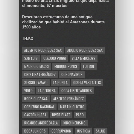
medio de una crisis migratoria que deja, hasta
el momento, 67 muertos
Descubren estructuras de una antigua
civilización que habitó el Amazonas durante
1500 años
TEMAS
ALBERTO RODRÍGUEZ SAÁ
ADOLFO RODRÍGUEZ SAÁ
SAN LUIS
CLAUDIO POGGI
VILLA MERCEDES
MAURICIO MACRI
ENRIQUE PONCE
FUTBOL
CRISTINA FERNÁNDEZ
CORONAVIRUS
SERGIO TAMAYO
LA PUNTA
GISELA VARTALITIS
VIDEO
LA PEDRERA
COPA LIBERTADORES
RODRIGUEZ SAA
ALBERTO FERNÁNDEZ
GOBIERNO NACIONAL
MARTÍN OLIVERO
GASTÓN HISSA
RIVER PLATE
PASO
RICARDO ANDRÉ BAZLA
KIRCHNERISMO
BOCA JUNIORS
CORRUPCION
JUSTICIA
SALUD