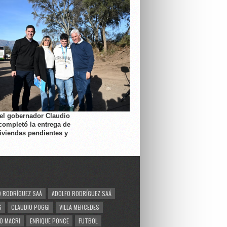
 el gobernador Claudio
completó la entrega de
viviendas pendientes y
 RODRÍGUEZ SAÁ
ADOLFO RODRÍGUEZ SAÁ
S
CLAUDIO POGGI
VILLA MERCEDES
O MACRI
ENRIQUE PONCE
FUTBOL