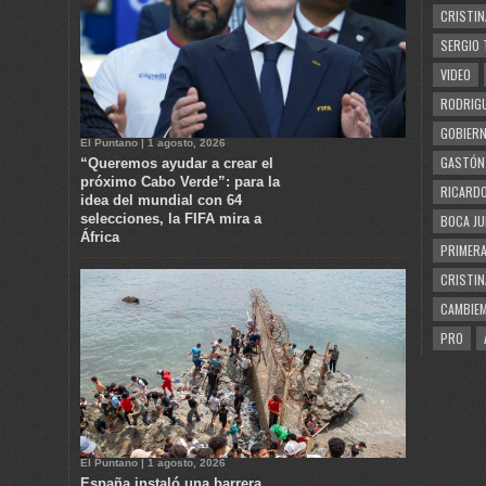
CRISTIN
SERGIO 
VIDEO
RODRIGU
GOBIERN
El Puntano | 1 agosto, 2026
GASTÓN
“Queremos ayudar a crear el
próximo Cabo Verde”: para la
RICARDO
idea del mundial con 64
selecciones, la FIFA mira a
BOCA JU
África
PRIMERA
CRISTIN
CAMBIE
PRO
El Puntano | 1 agosto, 2026
España instaló una barrera