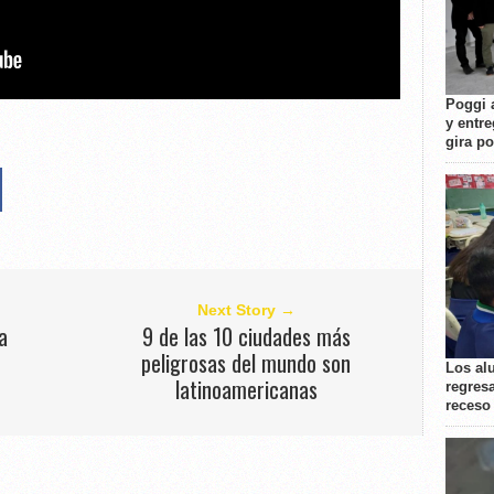
Poggi 
y entre
gira p
Next Story →
a
9 de las 10 ciudades más
peligrosas del mundo son
Los al
latinoamericanas
regresa
receso