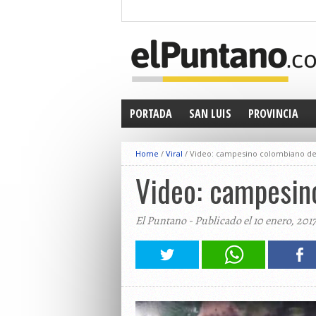
PORTADA
SAN LUIS
PROVINCIA
Home
/
Viral
/
Video: campesino colombiano dejó 
Video: campesino
El Puntano - Publicado el 10 enero, 201