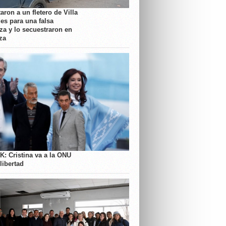
aron a un fletero de Villa
es para una falsa
a y lo secuestraron en
za
K: Cristina va a la ONU
libertad