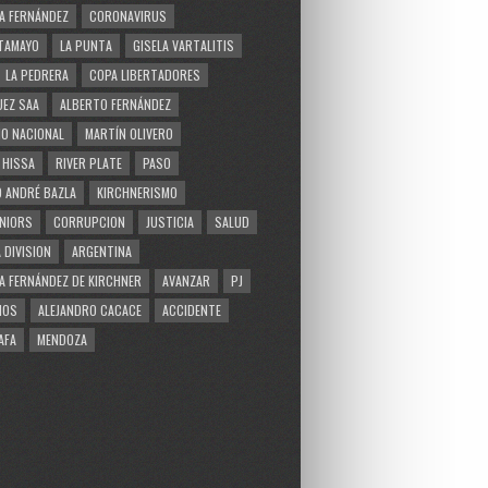
A FERNÁNDEZ
CORONAVIRUS
TAMAYO
LA PUNTA
GISELA VARTALITIS
LA PEDRERA
COPA LIBERTADORES
EZ SAA
ALBERTO FERNÁNDEZ
O NACIONAL
MARTÍN OLIVERO
 HISSA
RIVER PLATE
PASO
 ANDRÉ BAZLA
KIRCHNERISMO
NIORS
CORRUPCION
JUSTICIA
SALUD
 DIVISION
ARGENTINA
A FERNÁNDEZ DE KIRCHNER
AVANZAR
PJ
MOS
ALEJANDRO CACACE
ACCIDENTE
AFA
MENDOZA