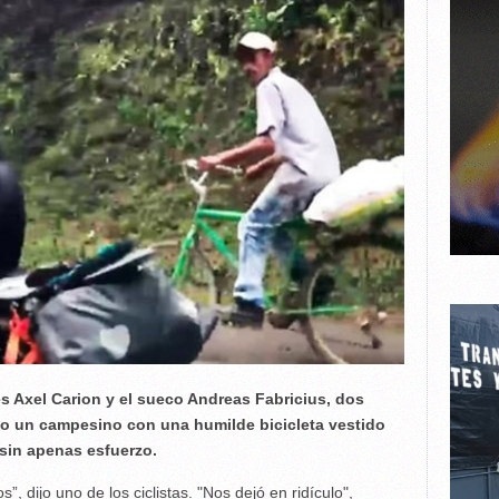
 Axel Carion y el sueco Andreas Fabricius, dos
mo un campesino con una humilde bicicleta vestido
sin apenas esfuerzo.
, dijo uno de los ciclistas. "Nos dejó en ridículo",