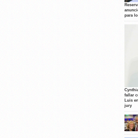
Reserva
anunci
para l
Cynthi
fallar 
Luis e
jury