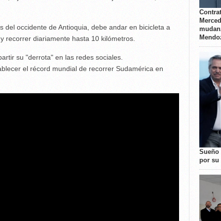
Contrat
Merced
del occidente de Antioquia, debe andar en bicicleta a
mudanz
Mendo
 y recorrer diariamente hasta 10 kilómetros.
tir su "derrota" en las redes sociales.
ablecer el récord mundial de recorrer Sudamérica en
Sueño 
por su 