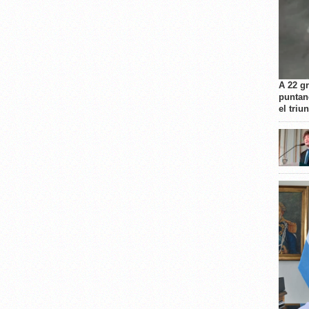
A 22 g
puntan
el triu