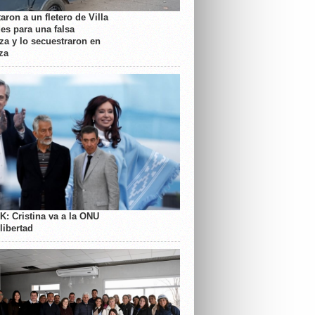
aron a un fletero de Villa
es para una falsa
a y lo secuestraron en
za
K: Cristina va a la ONU
libertad