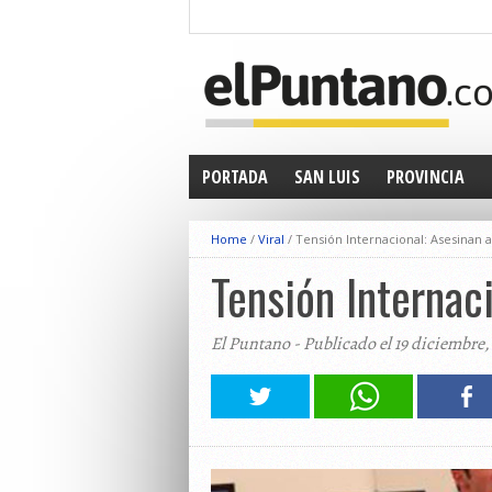
PORTADA
SAN LUIS
PROVINCIA
Home
/
Viral
/
Tensión Internacional: Asesinan 
Tensión Internac
El Puntano - Publicado el 19 diciembre,