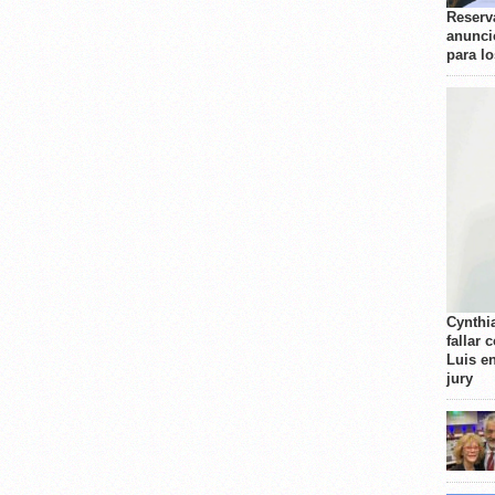
Reserva
anunci
para l
Cynthi
fallar 
Luis e
jury