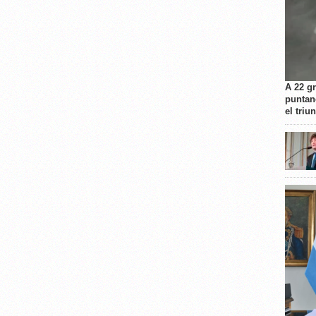
A 22 g
puntan
el triu