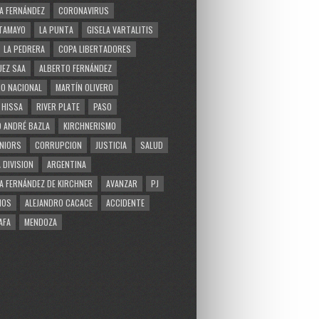
A FERNÁNDEZ
CORONAVIRUS
TAMAYO
LA PUNTA
GISELA VARTALITIS
LA PEDRERA
COPA LIBERTADORES
EZ SAA
ALBERTO FERNÁNDEZ
O NACIONAL
MARTÍN OLIVERO
 HISSA
RIVER PLATE
PASO
 ANDRÉ BAZLA
KIRCHNERISMO
NIORS
CORRUPCION
JUSTICIA
SALUD
 DIVISION
ARGENTINA
A FERNÁNDEZ DE KIRCHNER
AVANZAR
PJ
MOS
ALEJANDRO CACACE
ACCIDENTE
AFA
MENDOZA