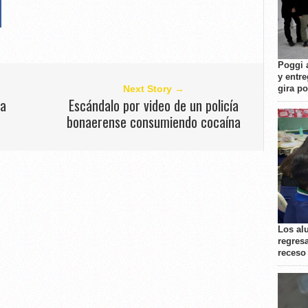
Poggi 
y entre
gira p
Next Story →
na
Escándalo por video de un policía
bonaerense consumiendo cocaína
Los al
regresa
receso