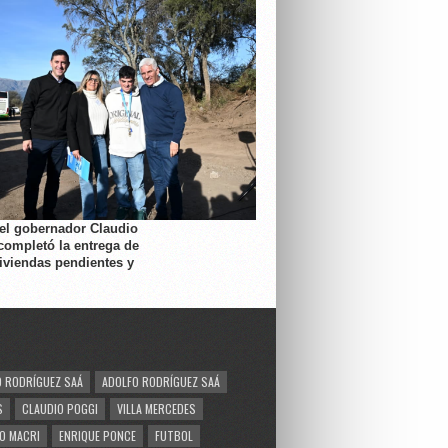
 el gobernador Claudio
completó la entrega de
viviendas pendientes y
 RODRÍGUEZ SAÁ
ADOLFO RODRÍGUEZ SAÁ
S
CLAUDIO POGGI
VILLA MERCEDES
O MACRI
ENRIQUE PONCE
FUTBOL