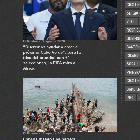
CRISTIN
SERGIO 
VIDEO
RODRIGU
GOBIERN
El Puntano | 1 agosto, 2026
GASTÓN
“Queremos ayudar a crear el
próximo Cabo Verde”: para la
RICARDO
idea del mundial con 64
selecciones, la FIFA mira a
BOCA JU
África
PRIMERA
CRISTIN
CAMBIE
PRO
El Puntano | 1 agosto, 2026
España instaló una barrera