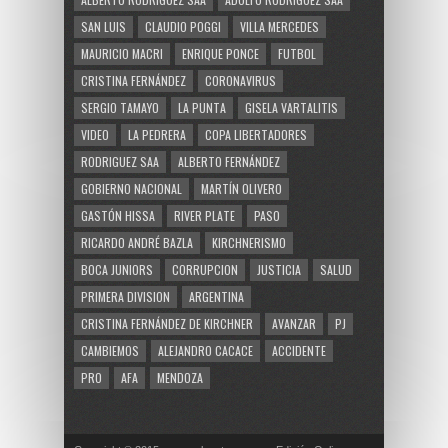
SAN LUIS
CLAUDIO POGGI
VILLA MERCEDES
MAURICIO MACRI
ENRIQUE PONCE
FUTBOL
CRISTINA FERNÁNDEZ
CORONAVIRUS
SERGIO TAMAYO
LA PUNTA
GISELA VARTALITIS
VIDEO
LA PEDRERA
COPA LIBERTADORES
RODRIGUEZ SAA
ALBERTO FERNÁNDEZ
GOBIERNO NACIONAL
MARTÍN OLIVERO
GASTÓN HISSA
RIVER PLATE
PASO
RICARDO ANDRÉ BAZLA
KIRCHNERISMO
BOCA JUNIORS
CORRUPCION
JUSTICIA
SALUD
PRIMERA DIVISION
ARGENTINA
CRISTINA FERNÁNDEZ DE KIRCHNER
AVANZAR
PJ
CAMBIEMOS
ALEJANDRO CACACE
ACCIDENTE
PRO
AFA
MENDOZA