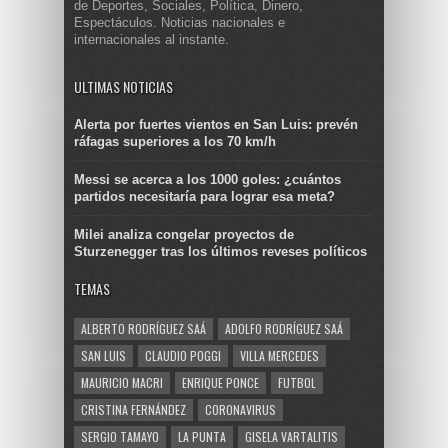
de Deportes, Sociales, Política, Dinero,
Espectáculos. Noticias nacionales e
internacionales al instante.
ULTIMAS NOTICIAS
Alerta por fuertes vientos en San Luis: prevén
ráfagas superiores a los 70 km/h
Messi se acerca a los 1000 goles: ¿cuántos
partidos necesitaría para lograr esa meta?
Milei analiza congelar proyectos de
Sturzenegger tras los últimos reveses políticos
TEMAS
ALBERTO RODRÍGUEZ SAÁ
ADOLFO RODRÍGUEZ SAÁ
SAN LUIS
CLAUDIO POGGI
VILLA MERCEDES
MAURICIO MACRI
ENRIQUE PONCE
FUTBOL
CRISTINA FERNÁNDEZ
CORONAVIRUS
SERGIO TAMAYO
LA PUNTA
GISELA VARTALITIS