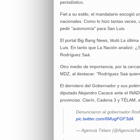
periodístico.
Fiel a su estilo, el mandatario escogió
nacionales. Como lo hizo tantas veces, u
pedir "autonomía" para San Luis.
El portal Big Bang News, tituló:La últim
Luis. En tanto que La Nación analizó: ¿
Rodríguez Saá.
Otro medio de importancia, por la cercaní
MDZ, al destacar: "Rodríguez Saá quiere
El derrotero del Gobernador y sus polémic
diputado Alejandro Cacace ante el INADI
provincias. Clarín, Cadena 3 y TÉLAM, e
Denunciaron al gobernador Rodr
pic.twitter.com/6MugFGF3dA
— Agencia Télam (@AgenciaTe