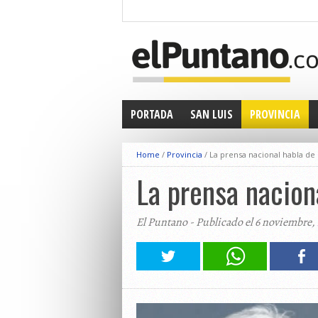
PORTADA
SAN LUIS
PROVINCIA
Home
/
Provincia
/
La prensa nacional habla de 
La prensa naciona
El Puntano - Publicado el 6 noviembre,