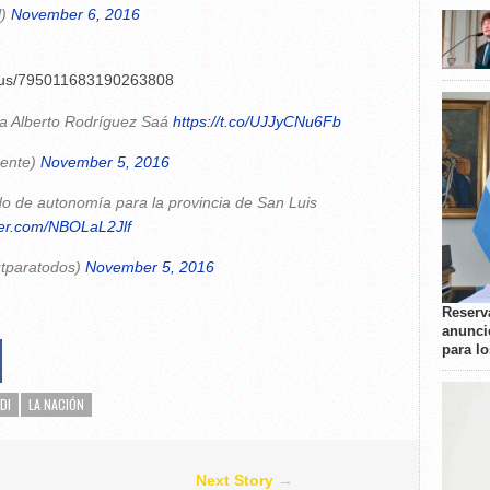
l)
November 6, 2016
atus/795011683190263808
 a Alberto Rodríguez Saá
https://t.co/UJJyCNu6Fb
gente)
November 5, 2016
ido de autonomía para la provincia de San Luis
tter.com/NBOLaL2Jlf
tparatodos)
November 5, 2016
Reserva
anunci
para l
DI
LA NACIÓN
Next Story →