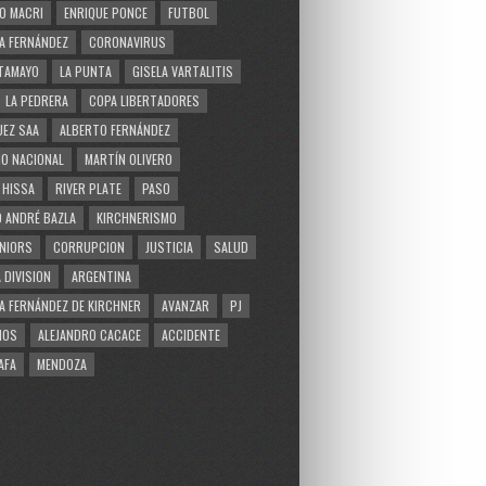
O MACRI
ENRIQUE PONCE
FUTBOL
A FERNÁNDEZ
CORONAVIRUS
TAMAYO
LA PUNTA
GISELA VARTALITIS
LA PEDRERA
COPA LIBERTADORES
EZ SAA
ALBERTO FERNÁNDEZ
O NACIONAL
MARTÍN OLIVERO
 HISSA
RIVER PLATE
PASO
 ANDRÉ BAZLA
KIRCHNERISMO
NIORS
CORRUPCION
JUSTICIA
SALUD
 DIVISION
ARGENTINA
A FERNÁNDEZ DE KIRCHNER
AVANZAR
PJ
MOS
ALEJANDRO CACACE
ACCIDENTE
AFA
MENDOZA