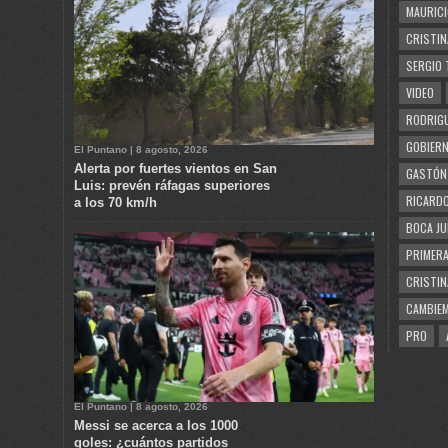
MAURICI
CRISTIN
SERGIO 
VIDEO
RODRIGU
GOBIERN
El Puntano | 8 agosto, 2026
Alerta por fuertes vientos en San
GASTÓN
Luis: prevén ráfagas superiores
RICARDO
a los 70 km/h
BOCA JU
PRIMERA
CRISTIN
CAMBIE
PRO
El Puntano | 8 agosto, 2026
Messi se acerca a los 1000
goles: ¿cuántos partidos