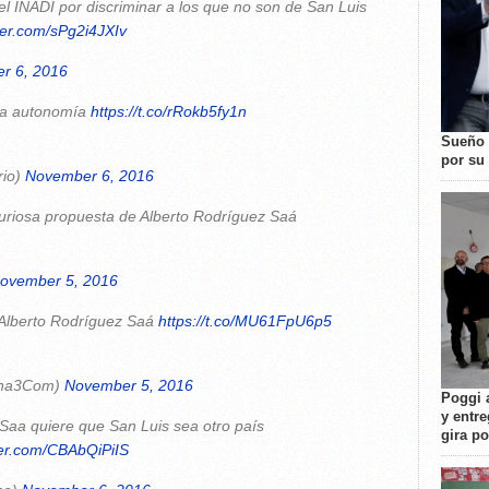
 INADI por discriminar a los que no son de San Luis
tter.com/sPg2i4JXIv
r 6, 2016
 la autonomía
https://t.co/rRokb5fy1n
Sueño 
por su 
io)
November 6, 2016
uriosa propuesta de Alberto Rodríguez Saá
ovember 5, 2016
 Alberto Rodríguez Saá
https://t.co/MU61FpU6p5
ena3Com)
November 5, 2016
Poggi 
y entre
 Saa quiere que San Luis sea otro país
gira p
tter.com/CBAbQiPiIS