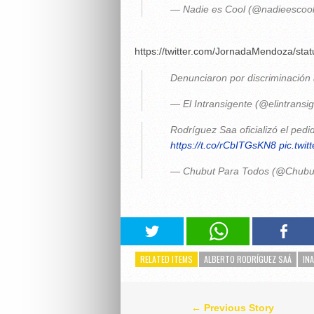
— Nadie es Cool (@nadieescoo
https://twitter.com/JornadaMendoza/st
Denunciaron por discriminación
— El Intransigente (@elintransi
Rodríguez Saa oficializó el ped
https://t.co/rCbITGsKN8
pic.twi
— Chubut Para Todos (@Chubu
RELATED ITEMS
ALBERTO RODRÍGUEZ SAÁ
INA
← Previous Story