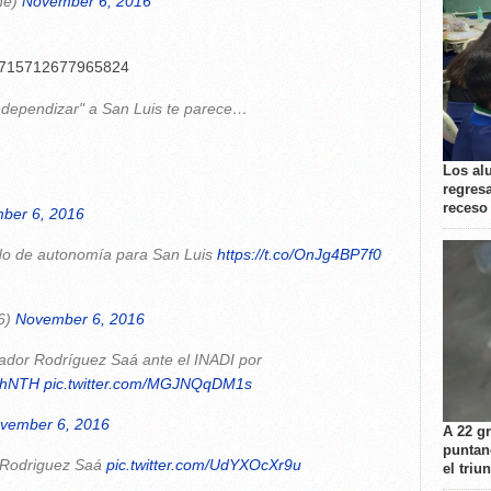
ine)
November 6, 2016
794715712677965824
ndependizar" a San Luis te parece…
Los al
regresa
receso
ber 6, 2016
ido de autonomía para San Luis
https://t.co/OnJg4BP7f0
6)
November 6, 2016
dor Rodríguez Saá ante el INADI por
R0hNTH
pic.twitter.com/MGJNQqDM1s
vember 6, 2016
A 22 g
puntan
e Rodriguez Saá
pic.twitter.com/UdYXOcXr9u
el triu