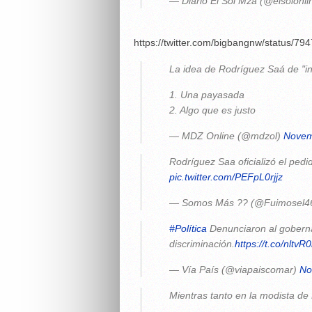
— Diario El Sol Mza (@elsolonl
https://twitter.com/bigbangnw/status/
La idea de Rodríguez Saá de "i
1. Una payasada
2. Algo que es justo
— MDZ Online (@mdzol)
Novem
Rodríguez Saa oficializó el ped
pic.twitter.com/PEFpL0rjjz
— Somos Más ?? (@Fuimosel4
#Política
Denunciaron al goberna
discriminación.
https://t.co/nltv
— Vía País (@viapaiscomar)
No
Mientras tanto en la modista d