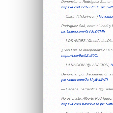
Denuncian a Rodríguez Saa en el
https://t.co/Lx7rV2Vm0F
pic.twi
— Clarín (@clarincom)
Novembe
Rodríguez Saá, entre el Inadi y
pic.twitter.com/iGVdzZiYMh
— LOS ANDES (@LosAndesDiar
¿San Luis se independiza? La c
https://t.co/9wl9ZsB0On
— LA NACION (@LANACION)
N
Denuncian por discriminación a
pic.twitter.com/Zh12yiWMWR
— Cadena 3 Argentina (@Cad
No es chiste: Alberto Rodríguez
https://t.co/o3M9xxkaso
pic.twi