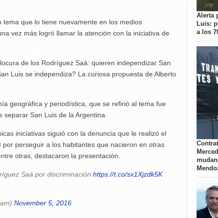
Alerta 
 un tema que lo tiene nuevamente en los medios
Luis: 
a los 
na vez más logró llamar la atención con la iniciativa de
a locura de los Rodríguez Saá: quieren independizar San
San Luis se independiza? La curiosa propuesta de Alberto
a geográfica y periodística, que se refirió al tema fue
 separar San Luis de la Argentina.
as iniciativas siguió con la denuncia que le realizó el
Contrat
 por perseguir a los habitantes que nacieron en otras
Merced
ntre otras, destacaron la presentación.
mudanz
Mendo
íguez Saá por discriminación
https://t.co/sx1Xjzdk5K
lam)
November 5, 2016