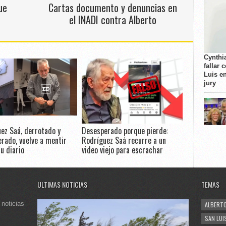
ue
Cartas documento y denuncias en
el INADI contra Alberto
Cynthi
fallar 
Luis e
jury
ez Saá, derrotado y
Desesperado porque pierde:
rado, vuelve a mentir
Rodríguez Saá recurre a un
u diario
video viejo para escrachar
ULTIMAS NOTICIAS
TEMAS
 noticias
ALBERTO
SAN LUI