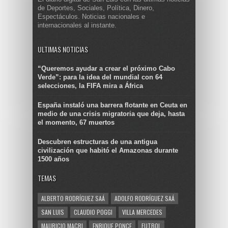
de Deportes, Sociales, Política, Dinero,
Espectáculos. Noticias nacionales e
internacionales al instante.
ULTIMAS NOTICIAS
“Queremos ayudar a crear el próximo Cabo
Verde”: para la idea del mundial con 64
selecciones, la FIFA mira a África
España instaló una barrera flotante en Ceuta en
medio de una crisis migratoria que deja, hasta
el momento, 67 muertos
Descubren estructuras de una antigua
civilización que habitó el Amazonas durante
1500 años
TEMAS
ALBERTO RODRÍGUEZ SAÁ
ADOLFO RODRÍGUEZ SAÁ
SAN LUIS
CLAUDIO POGGI
VILLA MERCEDES
MAURICIO MACRI
ENRIQUE PONCE
FUTBOL