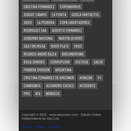
CRISTINA FERNÁNDEZ
CORONAVIRUS
SERGIO TAMAYO
LA PUNTA
GISELA VARTALITIS
VIDEO
LA PEDRERA
COPA LIBERTADORES
RODRIGUEZ SAA
ALBERTO FERNÁNDEZ
GOBIERNO NACIONAL
MARTÍN OLIVERO
GASTÓN HISSA
RIVER PLATE
PASO
RICARDO ANDRÉ BAZLA
KIRCHNERISMO
BOCA JUNIORS
CORRUPCION
JUSTICIA
SALUD
PRIMERA DIVISION
ARGENTINA
CRISTINA FERNÁNDEZ DE KIRCHNER
AVANZAR
PJ
CAMBIEMOS
ALEJANDRO CACACE
ACCIDENTE
PRO
AFA
MENDOZA
Copyright © 2015 · www.elpuntano.com · Edición Online
Independiente de San Luis
Portada
Enlace
Contacto