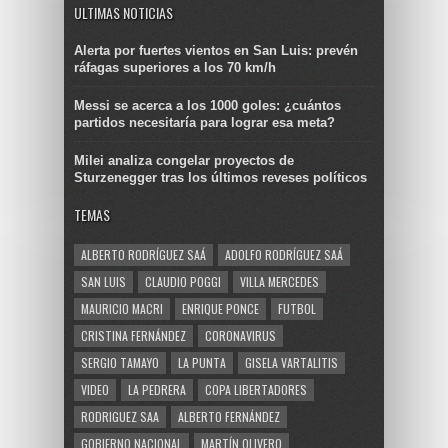
ULTIMAS NOTICIAS
Alerta por fuertes vientos en San Luis: prevén
ráfagas superiores a los 70 km/h
Messi se acerca a los 1000 goles: ¿cuántos
partidos necesitaría para lograr esa meta?
Milei analiza congelar proyectos de
Sturzenegger tras los últimos reveses políticos
TEMAS
ALBERTO RODRÍGUEZ SAÁ
ADOLFO RODRÍGUEZ SAÁ
SAN LUIS
CLAUDIO POGGI
VILLA MERCEDES
MAURICIO MACRI
ENRIQUE PONCE
FUTBOL
CRISTINA FERNÁNDEZ
CORONAVIRUS
SERGIO TAMAYO
LA PUNTA
GISELA VARTALITIS
VIDEO
LA PEDRERA
COPA LIBERTADORES
RODRIGUEZ SAA
ALBERTO FERNÁNDEZ
GOBIERNO NACIONAL
MARTÍN OLIVERO