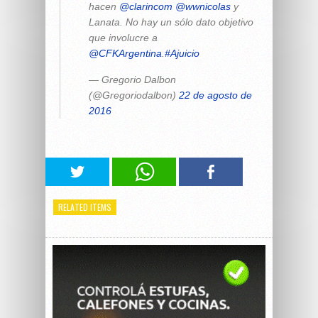
hacen
@clarincom
@wwnicolas
y
Lanata. No hay un sólo dato objetivo
que involucre a
@CFKArgentina
.
#Ajuicio
— Gregorio Dalbon
(@Gregoriodalbon)
22 de agosto de
2016
RELATED ITEMS