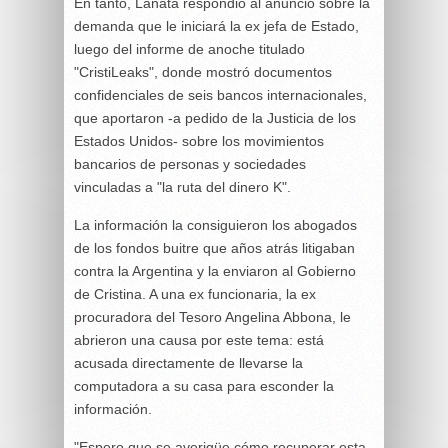
En tanto, Lanata respondió al anuncio sobre la
demanda que le iniciará la ex jefa de Estado,
luego del informe de anoche titulado
"CristiLeaks", donde mostró documentos
confidenciales de seis bancos internacionales,
que aportaron -a pedido de la Justicia de los
Estados Unidos- sobre los movimientos
bancarios de personas y sociedades
vinculadas a "la ruta del dinero K".
La información la consiguieron los abogados
de los fondos buitre que años atrás litigaban
contra la Argentina y la enviaron al Gobierno
de Cristina. A una ex funcionaria, la ex
procuradora del Tesoro Angelina Abbona, le
abrieron una causa por este tema: está
acusada directamente de llevarse la
computadora a su casa para esconder la
información.
"Espero que se averigüe cómo recuperar esta