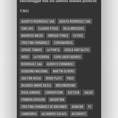
Sturzenegger tras los últimos reveses políticos
TEMAS
ALBERTO RODRÍGUEZ SAÁ
ADOLFO RODRÍGUEZ SAÁ
SAN LUIS
CLAUDIO POGGI
VILLA MERCEDES
MAURICIO MACRI
ENRIQUE PONCE
FUTBOL
CRISTINA FERNÁNDEZ
CORONAVIRUS
SERGIO TAMAYO
LA PUNTA
GISELA VARTALITIS
VIDEO
LA PEDRERA
COPA LIBERTADORES
RODRIGUEZ SAA
ALBERTO FERNÁNDEZ
GOBIERNO NACIONAL
MARTÍN OLIVERO
GASTÓN HISSA
RIVER PLATE
PASO
RICARDO ANDRÉ BAZLA
KIRCHNERISMO
BOCA JUNIORS
CORRUPCION
JUSTICIA
SALUD
PRIMERA DIVISION
ARGENTINA
CRISTINA FERNÁNDEZ DE KIRCHNER
AVANZAR
PJ
CAMBIEMOS
ALEJANDRO CACACE
ACCIDENTE