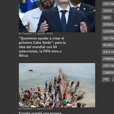
CRISTIN
SERGIO 
VIDEO
RODRIGU
GOBIERN
El Puntano | 1 agosto, 2026
GASTÓN
“Queremos ayudar a crear el
próximo Cabo Verde”: para la
RICARDO
idea del mundial con 64
selecciones, la FIFA mira a
BOCA JU
África
PRIMERA
CRISTIN
CAMBIE
PRO
El Puntano | 1 agosto, 2026
España instaló una barrera