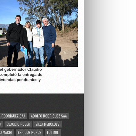
 el gobernador Claudio
completó la entrega de
viviendas pendientes y
 RODRÍGUEZ SAÁ
ADOLFO RODRÍGUEZ SAÁ
S
CLAUDIO POGGI
VILLA MERCEDES
O MACRI
ENRIQUE PONCE
FUTBOL