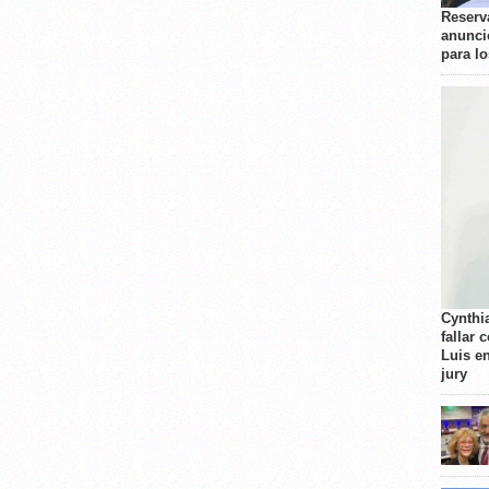
Reserva
anunci
para l
Cynthi
fallar 
Luis e
jury