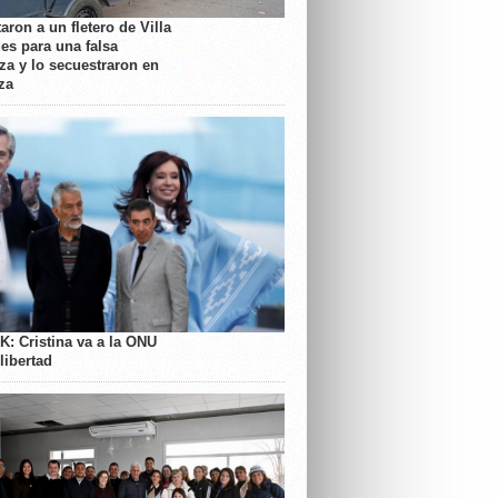
aron a un fletero de Villa
es para una falsa
a y lo secuestraron en
za
K: Cristina va a la ONU
libertad