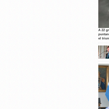
A 22 g
puntan
el triu