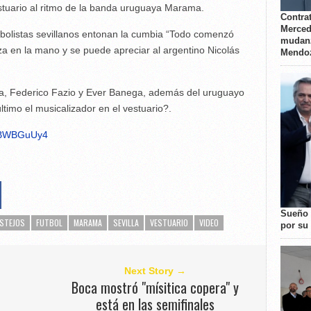
estuario al ritmo de la banda uruguaya Marama.
Contrat
Merced
futbolistas sevillanos entonan la cumbia “Todo comenzó
mudanz
za en la mano y se puede apreciar al argentino Nicolás
Mendo
eja, Federico Fazio y Ever Banega, además del uruguayo
ltimo el musicalizador en el vestuario?.
m2BWBGuUy4
Sueño 
ESTEJOS
FUTBOL
MARAMA
SEVILLA
VESTUARIO
VIDEO
por su 
Next Story →
Boca mostró "mísitica copera" y
está en las semifinales