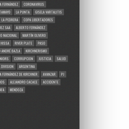
A FERNÁNDEZ
CORONAVIRUS
TAMAYO
LA PUNTA
GISELA VARTALITIS
LA PEDRERA
COPA LIBERTADORES
EZ SAA
ALBERTO FERNÁNDEZ
O NACIONAL
MARTÍN OLIVERO
 HISSA
RIVER PLATE
PASO
 ANDRÉ BAZLA
KIRCHNERISMO
NIORS
CORRUPCION
JUSTICIA
SALUD
 DIVISION
ARGENTINA
A FERNÁNDEZ DE KIRCHNER
AVANZAR
PJ
MOS
ALEJANDRO CACACE
ACCIDENTE
AFA
MENDOZA