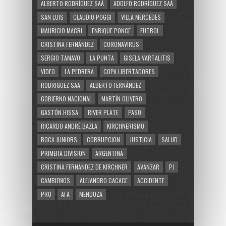
ALBERTO RODRÍGUEZ SAÁ
ADOLFO RODRÍGUEZ SAÁ
SAN LUIS
CLAUDIO POGGI
VILLA MERCEDES
MAURICIO MACRI
ENRIQUE PONCE
FUTBOL
CRISTINA FERNÁNDEZ
CORONAVIRUS
SERGIO TAMAYO
LA PUNTA
GISELA VARTALITIS
VIDEO
LA PEDRERA
COPA LIBERTADORES
RODRIGUEZ SAA
ALBERTO FERNÁNDEZ
GOBIERNO NACIONAL
MARTÍN OLIVERO
GASTÓN HISSA
RIVER PLATE
PASO
RICARDO ANDRÉ BAZLA
KIRCHNERISMO
BOCA JUNIORS
CORRUPCION
JUSTICIA
SALUD
PRIMERA DIVISION
ARGENTINA
CRISTINA FERNÁNDEZ DE KIRCHNER
AVANZAR
PJ
CAMBIEMOS
ALEJANDRO CACACE
ACCIDENTE
PRO
AFA
MENDOZA