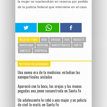
la mujer se mantendrán en reserva por pedido
de la justicia federal que interviene en el caso.
RELATED ITEMS
BEBE
DROGAS
HIJO
INSOLITO
MARIHUANA
MEDICINA
NARCOTRAFICO
PARTO
SANTA FE
SORPRESA
NOTICIAS RELACIONADAS
Una nueva era de la medicina: estudian las
nanopartículas aisladas
Apareció con la boca, las orejas y las manos
pegadas una joven secuestrada en Santa Fe
Un adolescente le robó a una mujer y un policía
de civil lo mató, en Santa Fe