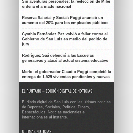
Sin aventuras personales: la reelección de Milei
ordena el armado nacional
Reserva Salarial y Social: Poggi anunció un
aumento del 20% para los empleados públicos
Cynthia Fernández Paz volvió a fallar contra el
Gobierno de San Luis en medio del pedido de
jury
Rodríguez Saá defendió a las Escuelas
generativas y atacó al actual sistema educativo
Merlo: el gobernador Claudio Poggi completó la
entrega de 1.529 viviendas pendientes y nuevas
EL PUNTANO – EDICIÓN DIGITAL DE NOTICIAS
El diario digital de San Luis con las últimas noticias
de Deportes, Sociales, Política, Dinero,
Espectáculos. Noticias nacionales e
internacionales al instante.
ULTIMAS NOTICIAS