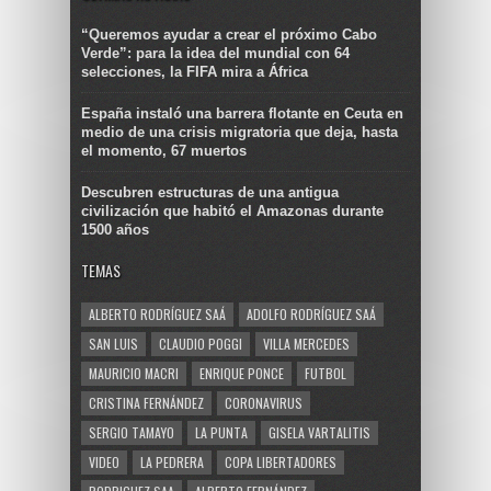
“Queremos ayudar a crear el próximo Cabo
Verde”: para la idea del mundial con 64
selecciones, la FIFA mira a África
España instaló una barrera flotante en Ceuta en
medio de una crisis migratoria que deja, hasta
el momento, 67 muertos
Descubren estructuras de una antigua
civilización que habitó el Amazonas durante
1500 años
TEMAS
ALBERTO RODRÍGUEZ SAÁ
ADOLFO RODRÍGUEZ SAÁ
SAN LUIS
CLAUDIO POGGI
VILLA MERCEDES
MAURICIO MACRI
ENRIQUE PONCE
FUTBOL
CRISTINA FERNÁNDEZ
CORONAVIRUS
SERGIO TAMAYO
LA PUNTA
GISELA VARTALITIS
VIDEO
LA PEDRERA
COPA LIBERTADORES