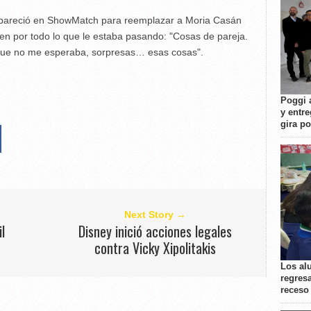
apareció en ShowMatch para reemplazar a Moria Casán
ien por todo lo que le estaba pasando: "Cosas de pareja.
 que no me esperaba, sorpresas… esas cosas".
Poggi 
y entre
gira p
Next Story →
l
Disney inició acciones legales
contra Vicky Xipolitakis
Los al
regresa
receso