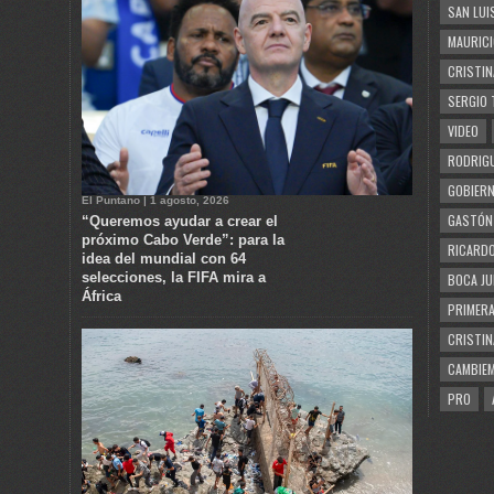
SAN LUI
MAURICI
CRISTIN
SERGIO 
VIDEO
RODRIGU
GOBIERN
El Puntano | 1 agosto, 2026
GASTÓN
“Queremos ayudar a crear el
próximo Cabo Verde”: para la
RICARDO
idea del mundial con 64
selecciones, la FIFA mira a
BOCA JU
África
PRIMERA
CRISTIN
CAMBIE
PRO