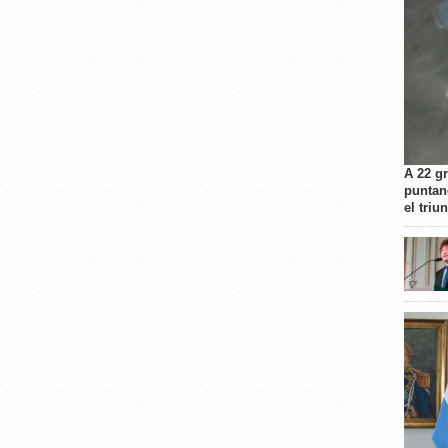
A 22 g
puntan
el triu