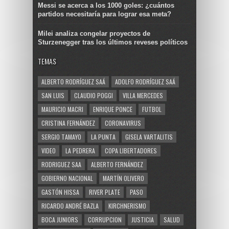
Messi se acerca a los 1000 goles: ¿cuántos
partidos necesitaría para lograr esa meta?
Milei analiza congelar proyectos de
Sturzenegger tras los últimos reveses políticos
TEMAS
ALBERTO RODRÍGUEZ SAÁ
ADOLFO RODRÍGUEZ SAÁ
SAN LUIS
CLAUDIO POGGI
VILLA MERCEDES
MAURICIO MACRI
ENRIQUE PONCE
FUTBOL
CRISTINA FERNÁNDEZ
CORONAVIRUS
SERGIO TAMAYO
LA PUNTA
GISELA VARTALITIS
VIDEO
LA PEDRERA
COPA LIBERTADORES
RODRIGUEZ SAA
ALBERTO FERNÁNDEZ
GOBIERNO NACIONAL
MARTÍN OLIVERO
GASTÓN HISSA
RIVER PLATE
PASO
RICARDO ANDRÉ BAZLA
KIRCHNERISMO
BOCA JUNIORS
CORRUPCION
JUSTICIA
SALUD