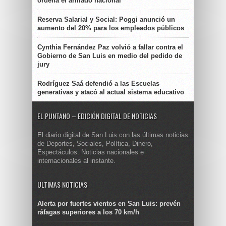
ordena el armado nacional
Reserva Salarial y Social: Poggi anunció un
aumento del 20% para los empleados públicos
Cynthia Fernández Paz volvió a fallar contra el
Gobierno de San Luis en medio del pedido de
jury
Rodríguez Saá defendió a las Escuelas
generativas y atacó al actual sistema educativo
EL PUNTANO – EDICIÓN DIGITAL DE NOTICIAS
El diario digital de San Luis con las últimas noticias
de Deportes, Sociales, Política, Dinero,
Espectáculos. Noticias nacionales e
internacionales al instante.
ULTIMAS NOTICIAS
Alerta por fuertes vientos en San Luis: prevén
ráfagas superiores a los 70 km/h