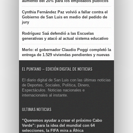
aumento del 20% para los empleados públicos
Cynthia Fernández Paz volvió a fallar contra el
Gobierno de San Luis en medio del pedido de
jury
Rodríguez Saá defendió a las Escuelas
generativas y atacó al actual sistema educativo
Merlo: el gobernador Claudio Poggi completó la
entrega de 1.529 viviendas pendientes y nuevas
EL PUNTANO – EDICIÓN DIGITAL DE NOTICIAS
El diario digital de San Luis con las últimas noticias
de Deportes, Sociales, Política, Dinero,
Espectáculos. Noticias nacionales e
internacionales al instante.
ULTIMAS NOTICIAS
“Queremos ayudar a crear el próximo Cabo
Verde”: para la idea del mundial con 64
selecciones, la FIFA mira a África