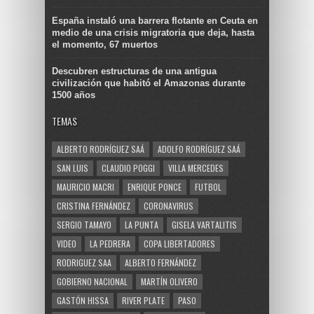
España instaló una barrera flotante en Ceuta en
medio de una crisis migratoria que deja, hasta
el momento, 67 muertos
Descubren estructuras de una antigua
civilización que habitó el Amazonas durante
1500 años
TEMAS
ALBERTO RODRÍGUEZ SAÁ
ADOLFO RODRÍGUEZ SAÁ
SAN LUIS
CLAUDIO POGGI
VILLA MERCEDES
MAURICIO MACRI
ENRIQUE PONCE
FUTBOL
CRISTINA FERNÁNDEZ
CORONAVIRUS
SERGIO TAMAYO
LA PUNTA
GISELA VARTALITIS
VIDEO
LA PEDRERA
COPA LIBERTADORES
RODRIGUEZ SAA
ALBERTO FERNÁNDEZ
GOBIERNO NACIONAL
MARTÍN OLIVERO
GASTÓN HISSA
RIVER PLATE
PASO