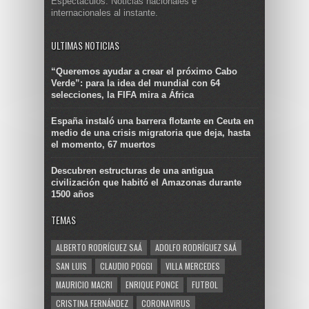
Espectáculos. Noticias nacionales e
internacionales al instante.
ULTIMAS NOTICIAS
“Queremos ayudar a crear el próximo Cabo
Verde”: para la idea del mundial con 64
selecciones, la FIFA mira a África
España instaló una barrera flotante en Ceuta en
medio de una crisis migratoria que deja, hasta
el momento, 67 muertos
Descubren estructuras de una antigua
civilización que habitó el Amazonas durante
1500 años
TEMAS
ALBERTO RODRÍGUEZ SAÁ
ADOLFO RODRÍGUEZ SAÁ
SAN LUIS
CLAUDIO POGGI
VILLA MERCEDES
MAURICIO MACRI
ENRIQUE PONCE
FUTBOL
CRISTINA FERNÁNDEZ
CORONAVIRUS