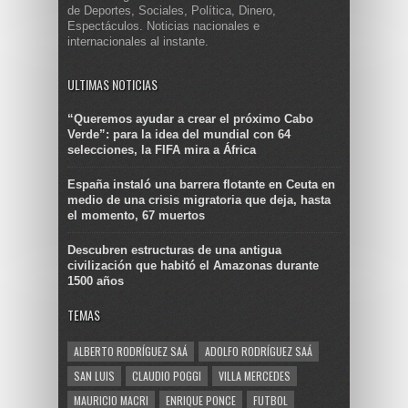
de Deportes, Sociales, Política, Dinero,
Espectáculos. Noticias nacionales e
internacionales al instante.
ULTIMAS NOTICIAS
“Queremos ayudar a crear el próximo Cabo
Verde”: para la idea del mundial con 64
selecciones, la FIFA mira a África
España instaló una barrera flotante en Ceuta en
medio de una crisis migratoria que deja, hasta
el momento, 67 muertos
Descubren estructuras de una antigua
civilización que habitó el Amazonas durante
1500 años
TEMAS
ALBERTO RODRÍGUEZ SAÁ
ADOLFO RODRÍGUEZ SAÁ
SAN LUIS
CLAUDIO POGGI
VILLA MERCEDES
MAURICIO MACRI
ENRIQUE PONCE
FUTBOL