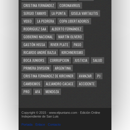
CRISTINA FERNÁNDEZ
CORONAVIRUS
SERGIO TAMAYO
LA PUNTA
GISELA VARTALITIS
VIDEO
LA PEDRERA
COPA LIBERTADORES
RODRIGUEZ SAA
ALBERTO FERNÁNDEZ
GOBIERNO NACIONAL
MARTÍN OLIVERO
GASTÓN HISSA
RIVER PLATE
PASO
RICARDO ANDRÉ BAZLA
KIRCHNERISMO
BOCA JUNIORS
CORRUPCION
JUSTICIA
SALUD
PRIMERA DIVISION
ARGENTINA
CRISTINA FERNÁNDEZ DE KIRCHNER
AVANZAR
PJ
CAMBIEMOS
ALEJANDRO CACACE
ACCIDENTE
PRO
AFA
MENDOZA
Copyright © 2015 · www.elpuntano.com · Edición Online
Independiente de San Luis
Portada
Enlace
Contacto