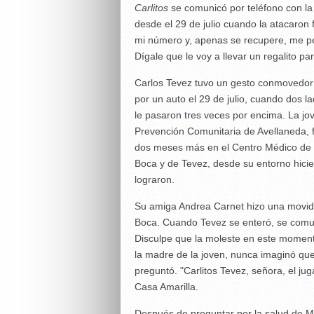
Carlitos
se comunicó por teléfono con la
desde el 29 de julio cuando la atacaron
mi número y, apenas se recupere, me peg
Dígale que le voy a llevar un regalito pa
Carlos Tevez tuvo un gesto conmovedor h
por un auto el 29 de julio, cuando dos l
le pasaron tres veces por encima. La jo
Prevención Comunitaria de Avellaneda, f
dos meses más en el Centro Médico de F
Boca y de Tevez, desde su entorno hicier
lograron.
Su amiga Andrea Carnet hizo una movida 
Boca. Cuando Tevez se enteró, se comuni
Disculpe que la moleste en este momento,
la madre de la joven, nunca imaginó que 
preguntó. "Carlitos Tevez, señora, el juga
Casa Amarilla.
Después de preguntar por la salud de Mar