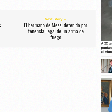
Next Story →
s
El hermano de Messi detenido por
tenencia ilegal de un arma de
fuego
A 22 g
puntan
el triu