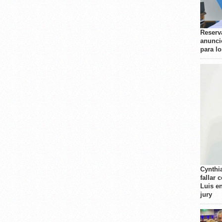
Reserva
anunci
para l
Cynthi
fallar 
Luis e
jury