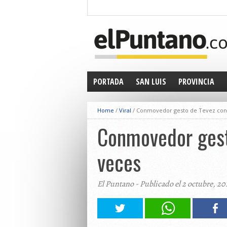
PORTADA
SAN LUIS
PROVINCIA
Home
/
Viral
/
Conmovedor gesto de Tevez con l
Conmovedor gesto
veces
El Puntano - Publicado el 2 octubre, 20