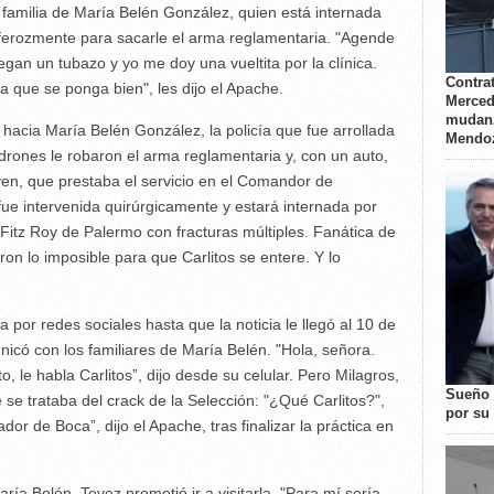
 familia de María Belén González, quien está internada
 ferozmente para sacarle el arma reglamentaria. "Agende
an un tubazo y yo me doy una vueltita por la clínica.
Contrat
ra que se ponga bien", les dijo el Apache.
Merced
mudanz
acia María Belén González, la policía que fue arrollada
Mendo
adrones le robaron el arma reglamentaria y, con un auto,
ven, que prestaba el servicio en el Comandor de
ue intervenida quirúrgicamente y estará internada por
itz Roy de Palermo con fracturas múltiples. Fanática de
on lo imposible para que Carlitos se entere. Y lo
por redes sociales hasta que la noticia le llegó al 10 de
có con los familiares de María Belén. "Hola, señora.
 le habla Carlitos”, dijo desde su celular. Pero Milagros,
Sueño 
se trataba del crack de la Selección: "¿Qué Carlitos?",
por su 
dor de Boca”, dijo el Apache, tras finalizar la práctica en
ía Belén, Tevez prometió ir a visitarla. "Para mí sería