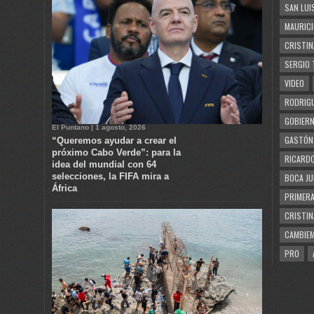
SAN LUI
MAURICI
CRISTIN
SERGIO 
VIDEO
RODRIGU
GOBIERN
El Puntano | 1 agosto, 2026
GASTÓN
“Queremos ayudar a crear el
próximo Cabo Verde”: para la
RICARDO
idea del mundial con 64
selecciones, la FIFA mira a
BOCA JU
África
PRIMERA
CRISTIN
CAMBIE
PRO