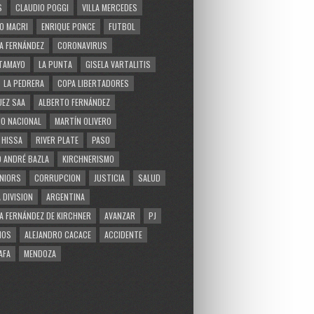
S
CLAUDIO POGGI
VILLA MERCEDES
O MACRI
ENRIQUE PONCE
FUTBOL
A FERNÁNDEZ
CORONAVIRUS
TAMAYO
LA PUNTA
GISELA VARTALITIS
LA PEDRERA
COPA LIBERTADORES
EZ SAA
ALBERTO FERNÁNDEZ
O NACIONAL
MARTÍN OLIVERO
 HISSA
RIVER PLATE
PASO
 ANDRÉ BAZLA
KIRCHNERISMO
NIORS
CORRUPCION
JUSTICIA
SALUD
 DIVISION
ARGENTINA
A FERNÁNDEZ DE KIRCHNER
AVANZAR
PJ
MOS
ALEJANDRO CACACE
ACCIDENTE
AFA
MENDOZA