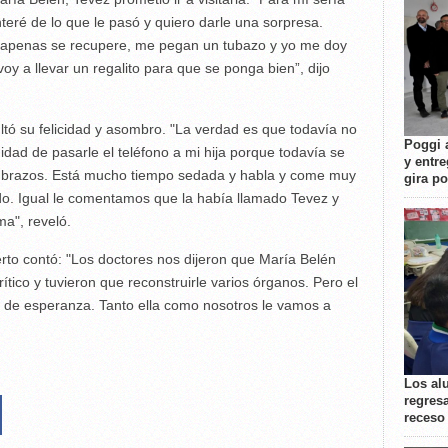
teré de lo que le pasó y quiero darle una sorpresa.
 apenas se recupere, me pegan un tubazo y yo me doy
 voy a llevar un regalito para que se ponga bien”, dijo
ltó su felicidad y asombro. "La verdad es que todavía no
Poggi 
dad de pasarle el teléfono a mi hija porque todavía se
y entre
 brazos. Está mucho tiempo sedada y habla y come muy
gira p
o. Igual le comentamos que la había llamado Tevez y
a", reveló.
erto contó: "Los doctores nos dijeron que María Belén
ítico y tuvieron que reconstruirle varios órganos. Pero el
 y de esperanza. Tanto ella como nosotros le vamos a
Los al
regresa
receso