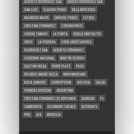
ALBERTO RODRÍGUEZ SAÁ
ADOLFO RODRÍGUEZ SAÁ
SAN LUIS
CLAUDIO POGGI
VILLA MERCEDES
MAURICIO MACRI
ENRIQUE PONCE
FUTBOL
CRISTINA FERNÁNDEZ
CORONAVIRUS
SERGIO TAMAYO
LA PUNTA
GISELA VARTALITIS
VIDEO
LA PEDRERA
COPA LIBERTADORES
RODRIGUEZ SAA
ALBERTO FERNÁNDEZ
GOBIERNO NACIONAL
MARTÍN OLIVERO
GASTÓN HISSA
RIVER PLATE
PASO
RICARDO ANDRÉ BAZLA
KIRCHNERISMO
BOCA JUNIORS
CORRUPCION
JUSTICIA
SALUD
PRIMERA DIVISION
ARGENTINA
CRISTINA FERNÁNDEZ DE KIRCHNER
AVANZAR
PJ
CAMBIEMOS
ALEJANDRO CACACE
ACCIDENTE
PRO
AFA
MENDOZA